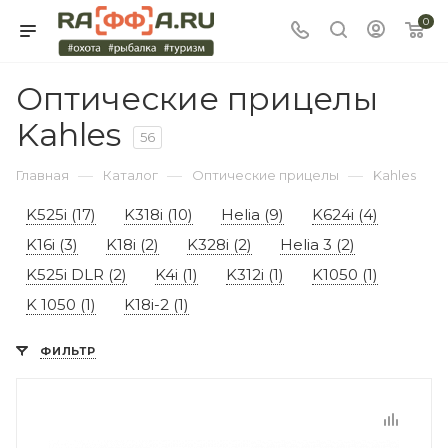
0
Оптические прицелы
Kahles
56
—
—
—
Главная
Каталог
Оптические прицелы
Kahles
K525i (17)
K318i (10)
Helia (9)
K624i (4)
K16i (3)
K18i (2)
K328i (2)
Helia 3 (2)
K525i DLR (2)
K4i (1)
K312i (1)
K1050 (1)
K 1050 (1)
K18i-2 (1)
ФИЛЬТР