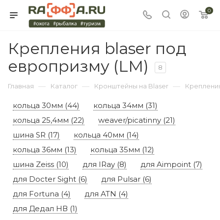
0
Крепления blaser под
европризму (LM)
8
—
—
—
Главная
Каталог
Кронштейны на Blaser
Крепления
кольца 30мм (44)
кольца 34мм (31)
кольца 25,4мм (22)
weaver/picatinny (21)
шина SR (17)
кольца 40мм (14)
кольца 36мм (13)
кольца 35мм (12)
шина Zeiss (10)
для IRay (8)
для Aimpoint (7)
для Docter Sight (6)
для Pulsar (6)
для Fortuna (4)
для ATN (4)
для Дедал НВ (1)