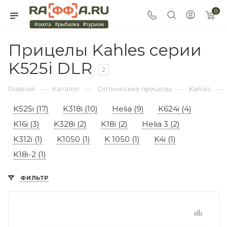
0
Прицелы Kahles серии
K525i DLR
2
—
—
—
—
Главная
Каталог
Оптические прицелы
Kahles
K525i (17)
K318i (10)
Helia (9)
K624i (4)
K16i (3)
K328i (2)
K18i (2)
Helia 3 (2)
K312i (1)
K1050 (1)
K 1050 (1)
K4i (1)
K18i-2 (1)
ФИЛЬТР