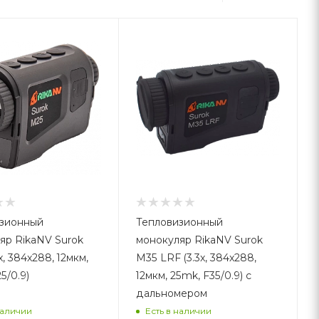
зионный
Тепловизионный
яр RikaNV Surok
монокуляр RikaNV Surok
x, 384x288, 12мкм,
M35 LRF (3.3x, 384x288,
5/0.9)
12мкм, 25mk, F35/0.9) с
дальномером
наличии
Есть в наличии