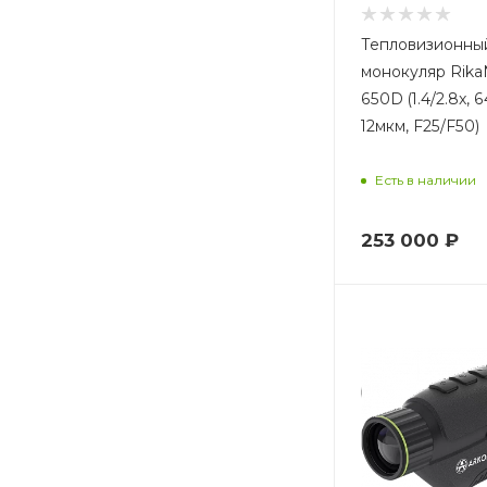
4.1
Тепловизионны
4.25
монокуляр Rik
4.4
650D (1.4/2.8x, 6
12мкм, F25/F50)
4.5
5.0
Есть в наличии
5.5
5.7
253 000
₽
6.0