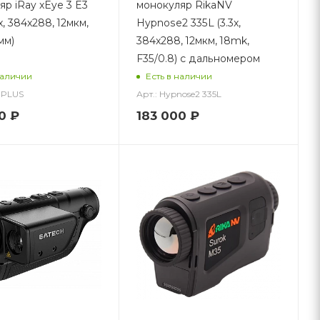
яр iRay xEye 3 E3
монокуляр RikaNV
5x, 384x288, 12мкм,
Hypnose2 335L (3.3x,
мм)
384x288, 12мкм, 18mk,
F35/0.8) с дальномером
наличии
Есть в наличии
3PLUS
Арт.: Hypnose2 335L
0
₽
183 000
₽