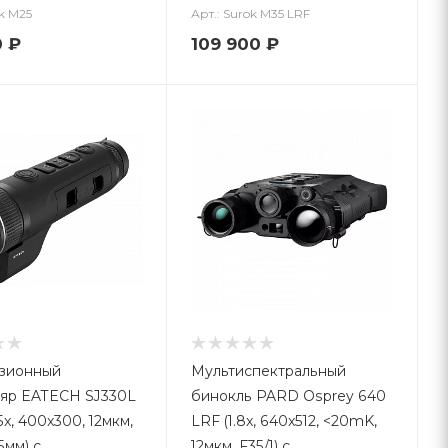
ok M25
Арт.: Surok M35 LRF
0
₽
109 900
₽
зионный
Мультиспектральный
яр EATECH SJ330L
бинокль PARD Osprey 640
5x, 400x300, 12мкм,
LRF (1.8x, 640x512, <20mK,
5мм) с
12мкм, F35/1) с