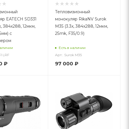
зионный
Тепловизионный
яр EATECH SD331
монокуляр RikaNV Surok
x, 384x288, 12мкм,
M35 (3.3x, 384x288, 12мкм,
5мм) с
25mk, F35/0.9)
мером
наличии
Есть в наличии
31 LRF
Арт.: Surok M35
0
₽
97 000
₽