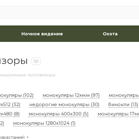
Ночное видение
Охота
изоры
121
мышленные тепловизоры
окуляры (102)
монокуляры 12мкм (97)
монокуляры 
512 (32)
недорогие монокуляры (30)
бинокли (13)
x480 (8)
монокуляры 400x300 (5)
монокуляры 17мк
2)
монокуляры 1280х1024 (1)
озрастание)