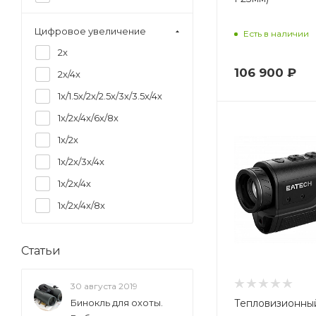
1.5
Цифровое увеличение
Есть в наличии
1.6
2x
1.7
106 900
₽
2x/4x
1.8
1х/1.5х/2х/2.5х/3х/3.5х/4х
1.9
1х/2x/4x/6х/8х
2.0
1х/2х
2.2
1х/2х/3x/4х
2.3
1х/2х/4х
2.36
1х/2х/4х/8х
2.38
2x/4x/6х/8х
2.39
2x/4x/6х/8х
Статьи
2.4
2x/4x/8х
2.5
30 августа 2019
до 16x
2.6
Тепловизионны
Бинокль для охоты.
плавный до 4x