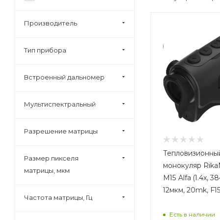
Производитель
Тип прибора
Встроенный дальномер
Мультиспектральный
Разрешение матрицы
Тепловизионны
Размер пикселя
монокуляр Rika
матрицы, мкм
M15 Alfa (1.4x, 3
12мкм, 20mk, F15
Частота матрицы, Гц
Есть в наличии