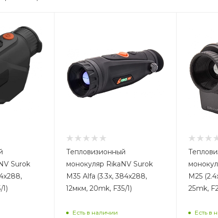
й
Тепловизионный
Теплови
NV Surok
монокуляр RikaNV Surok
монокул
84x288,
M35 Alfa (3.3x, 384x288,
M25 (2.4
/1)
12мкм, 20mk, F35/1)
25mk, F2
Есть в наличии
Есть в 