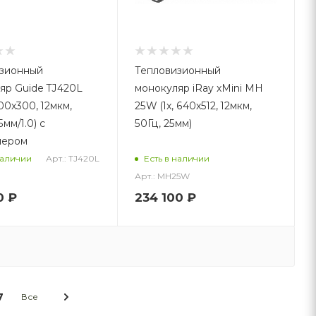
зионный
Тепловизионный
яр Guide TJ420L
монокуляр iRay xMini MH
400x300, 12мкм,
25W (1x, 640x512, 12мкм,
5мм/1.0) с
50Гц, 25мм)
мером
Арт.: TJ420L
наличии
Есть в наличии
Арт.: MH25W
0
₽
234 100
₽
7
Все