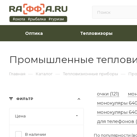
Оптика
Тепловизоры
Промышленные теплов
—
—
—
Главная
Каталог
Тепловизионные приборы
Про
очки (121)
мон
ФИЛЬТР
монокуляры 640x
монокуляры 640
Цена
для телефонов (
В наличии
По популярности (в