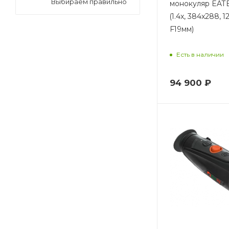
Выбираем правильно
монокуляр EAT
2.66
(1.4x, 384x288, 1
2.7
F19мм)
2.8
2.9
Есть в наличии
3.0
94 900
₽
3.04
3.2
3.3
3.4
3.5
3.7
3.79
3.8
3.9
4.0