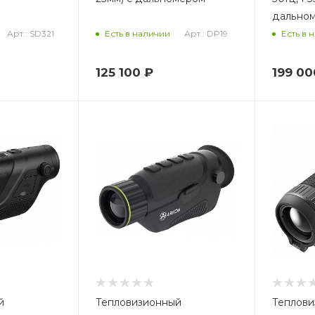
дально
Арт.: SD321
Арт.: DP19
Есть в наличии
Есть в 
125 100
₽
199 00
й
Тепловизионный
Теплови