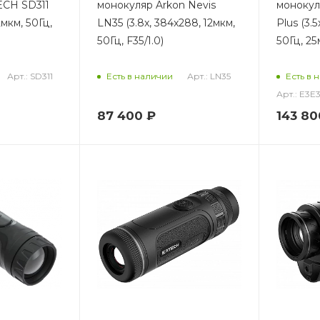
ECH SD311
монокуляр Arkon Nevis
монокул
2мкм, 50Гц,
LN35 (3.8x, 384x288, 12мкм,
Plus (3.
50Гц, F35/1.0)
50Гц, 25
Арт.: SD311
Арт.: LN35
Есть в наличии
Есть в 
Арт.: E3E
87 400
₽
143 80