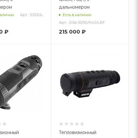
мером
дальномером
Арт.: SJ330L
наличии
Есть в наличии
Арт.: OS6-35/50/940/LRF
0
₽
215 000
₽
зионный
Тепловизионный