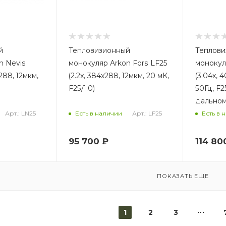
й
Тепловизионный
Теплови
n Nevis
монокуляр Arkon Fors LF25
монокул
288, 12мкм,
(2.2x, 384x288, 12мкм, 20 мК,
(3.04x, 
F25/1.0)
50Гц, F2
дально
Арт.: LN25
Арт.: LF25
Есть в наличии
Есть в 
95 700
₽
114 80
ПОКАЗАТЬ ЕЩЕ
1
2
3