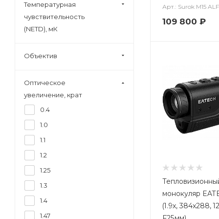
Температурная
Арт.: Surok M15 AL
чувствительность
109 800
₽
(NETD), мК
Объектив
Оптическое
увеличение, крат
0.4
1.0
1.1
1.2
1.25
Тепловизионны
1.3
монокуляр EAT
1.4
(1.9x, 384x288, 1
1.47
F25мм)