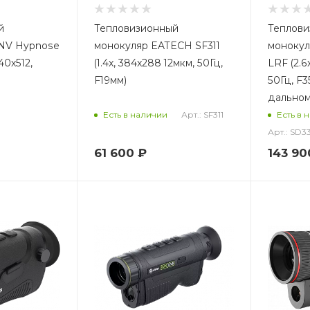
й
Тепловизионный
Теплови
aNV Hypnose
монокуляр EATECH SF311
монокул
40x512,
(1.4x, 384x288 12мкм, 50Гц,
LRF (2.6
F19мм)
50Гц, F3
дально
Арт.: SF311
Есть в наличии
Есть в 
Арт.: SD3
61 600
₽
143 90