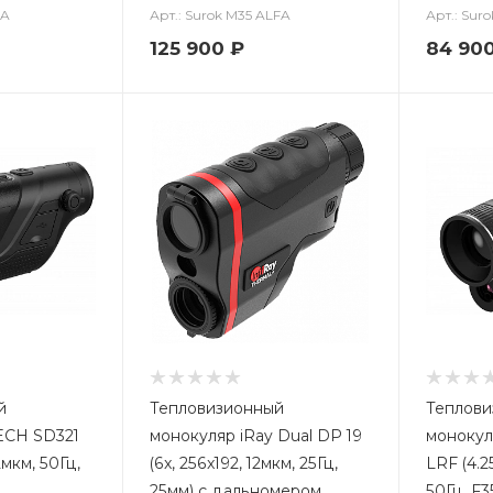
FA
Арт.: Surok M35 ALFA
Арт.: Sur
125 900
₽
84 90
й
Тепловизионный
Теплови
ECH SD321
монокуляр iRay Dual DP 19
монокул
2мкм, 50Гц,
(6x, 256x192, 12мкм, 25Гц,
LRF (4.2
25мм) с дальномером
50Гц, F3