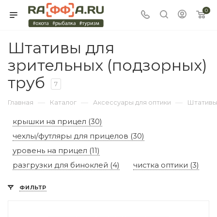
0
Штативы для
зрительных (подзорных)
труб
7
—
—
—
Главная
Каталог
Аксессуары для оптики
Штативы 
крышки на прицел (30)
чехлы/футляры для прицелов (30)
уровень на прицел (11)
разгрузки для биноклей (4)
чистка оптики (3)
ФИЛЬТР