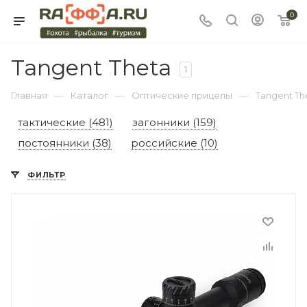
0
Tangent Theta
1
—
—
—
Главная
Каталог
Оптические прицелы
Tangent Th
тактические (481)
загонники (159)
постоянники (38)
российские (10)
ФИЛЬТР