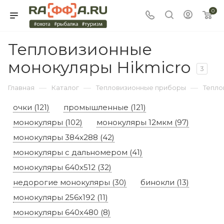
0
Тепловизионные
монокуляры Hikmicro
3
—
—
—
Главная
Каталог
Тепловизионные приборы
Тепло
очки (121)
промышленные (121)
монокуляры (102)
монокуляры 12мкм (97)
монокуляры 384x288 (42)
монокуляры с дальномером (41)
монокуляры 640x512 (32)
недорогие монокуляры (30)
бинокли (13)
монокуляры 256х192 (11)
монокуляры 640x480 (8)