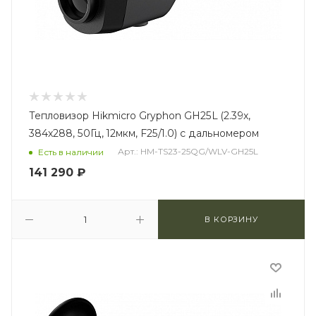
Тепловизор Hikmicro Gryphon GH25L (2.39x,
384x288, 50Гц, 12мкм, F25/1.0) с дальномером
Арт.: HM-TS23-25QG/WLV-GH25L
Есть в наличии
141 290
₽
В КОРЗИНУ