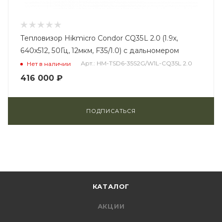
Тепловизор Hikmicro Condor CQ35L 2.0 (1.9x,
640x512, 50Гц, 12мкм, F35/1.0) с дальномером
Арт.: HM-TSD6-35S2G/W1L-CQ35L 2.0
Нет в наличии
416 000
₽
ПОДПИСАТЬСЯ
КАТАЛОГ
АКЦИИ