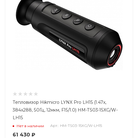
Тепловизор Hikmicro LYNX Pro LH15 (1.47x,
384x288, 50Гц, 12мкм, F15/1.0) HM-TS03-15XG/W-
LH15
Арт.: HM-TS03-15XG/W-LH15
Нет в наличии
61 430
₽