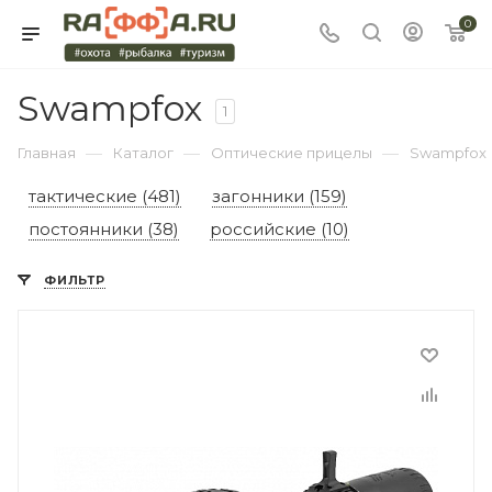
0
Swampfox
1
—
—
—
Главная
Каталог
Оптические прицелы
Swampfox
тактические (481)
загонники (159)
постоянники (38)
российские (10)
ФИЛЬТР