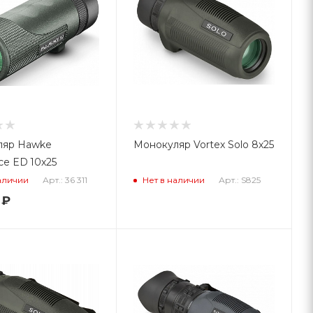
ляр Hawke
Монокуляр Vortex Solo 8x25
ce ED 10x25
Арт.: 36 311
Арт.: S825
аличии
Нет в наличии
₽