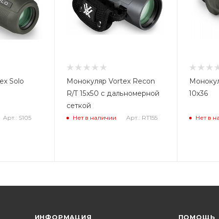
ex Solo
Монокуляр Vortex Recon
Монокул
R/T 15x50 с дальномерной
10x36
сеткой
Арт.: S105
Арт.: RT155
Нет в наличии
Нет в н
ИНФОРМАЦИЯ
ПОМОЩЬ