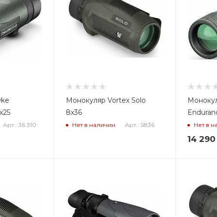
wke
Монокуляр Vortex Solo
Моноку
x25
8x36
Enduran
Арт.: 36 310
Арт.: S836
Нет в наличии
Нет в н
14 290