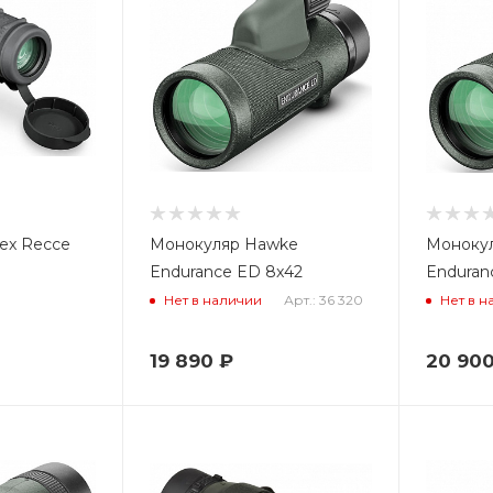
ex Recce
Монокуляр Hawke
Моноку
Endurance ED 8x42
Enduran
Арт.: 36 320
Нет в наличии
Нет в н
19 890
₽
20 90