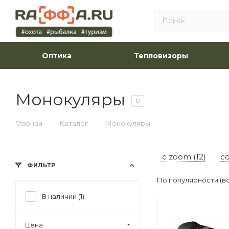
Оптика
Тепловизоры
Монокуляры
12
—
—
Главная
Каталог
Монокуляры
c zoom (12)
со
ФИЛЬТР
По популярности (в
В наличии (
1
)
Цена