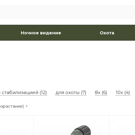
Ночное видение
Охота
 стабилизацией (12)
для охоты (7)
8x (6)
10x (4)
озрастание)