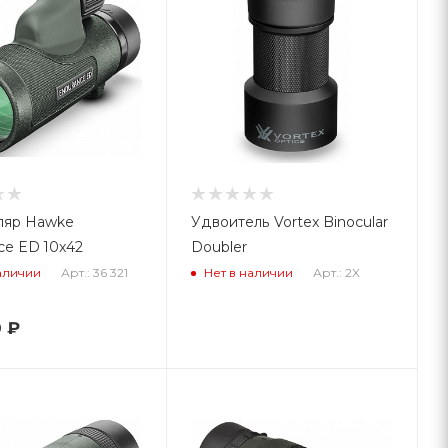
ляр Hawke
Удвоитель Vortex Binocular
ce ED 10x42
Doubler
Арт.: 36 321
Арт.: 2X
аличии
Нет в наличии
0
₽