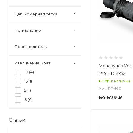
Дальномерная сетка
Применение
Производитель
Увеличение, крат
Монокуляр Vort
10 (
4
)
Pro HD 8x32
15 (
1
)
Есть в наличии
Арт.: RP-100
2 (
1
)
64 679 ₽
8 (
6
)
Статьи