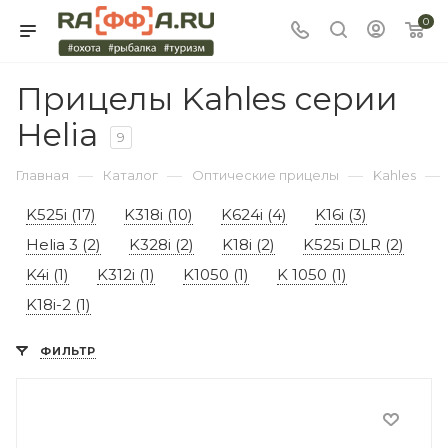
0
Прицелы Kahles серии
Helia
9
—
—
—
—
Главная
Каталог
Оптические прицелы
Kahles
K525i (17)
K318i (10)
K624i (4)
K16i (3)
Helia 3 (2)
K328i (2)
K18i (2)
K525i DLR (2)
K4i (1)
K312i (1)
K1050 (1)
K 1050 (1)
K18i-2 (1)
ФИЛЬТР