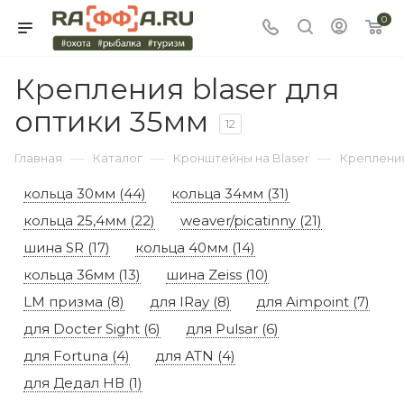
0
Крепления blaser для
оптики 35мм
12
—
—
—
Главная
Каталог
Кронштейны на Blaser
Крепления
кольца 30мм (44)
кольца 34мм (31)
кольца 25,4мм (22)
weaver/picatinny (21)
шина SR (17)
кольца 40мм (14)
кольца 36мм (13)
шина Zeiss (10)
LM призма (8)
для IRay (8)
для Aimpoint (7)
для Docter Sight (6)
для Pulsar (6)
для Fortuna (4)
для ATN (4)
для Дедал НВ (1)