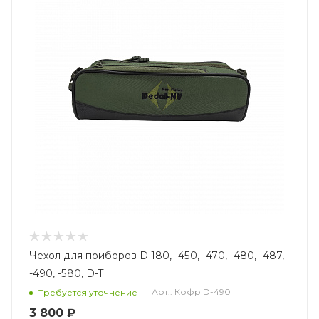
Чехол для приборов D-180, -450, -470, -480, -487,
-490, -580, D-T
Арт.: Кофр D-490
Требуется уточнение
3 800 ₽