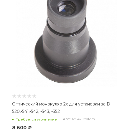
Оптический монокуляр 2х для установки за D-
520,-541,-542, -543, -552
Арт.: M542-2x/M37
Требуется уточнение
8 600 ₽