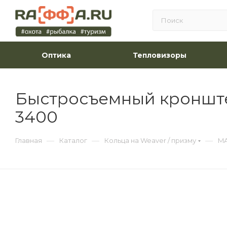
Оптика
Тепловизоры
Быстросъемный кронштей
3400
—
—
—
Главная
Каталог
Кольца на Weaver / призму
M