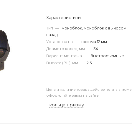
Характеристики
Тип
—
моноблок, моноблок с выносом
назад
Установка на
—
призма 12 мм
Диаметр колец, мм
—
34
Вариант монтажа
—
быстросъемные
Высота (BH), мм
—
2.5
Цена и наличие товара действительна в моме
оформляйте заказ на сайте.
кольца призму