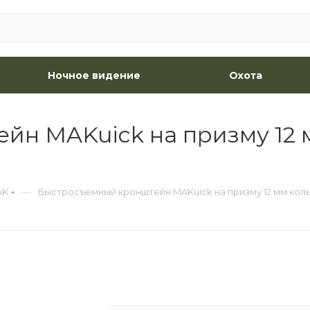
Ночное видение
Охота
н MAKuick на призму 12 м
—
AK
Быстросъемный кронштейн MAKuick на призму 12 мм коль