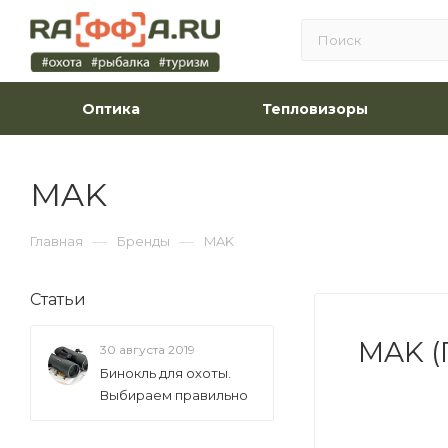
Оптика
Тепловизоры
MAK
—
—
Главная
Бренды
MAK
Статьи
MAK (
30 августа 2019
Бинокль для охоты.
Выбираем правильно