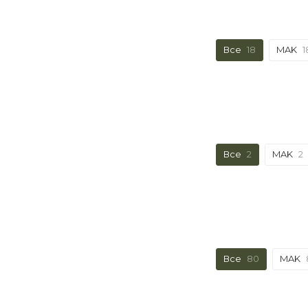
Все
18
MAK
1
Все
2
MAK
2
Все
80
MAK