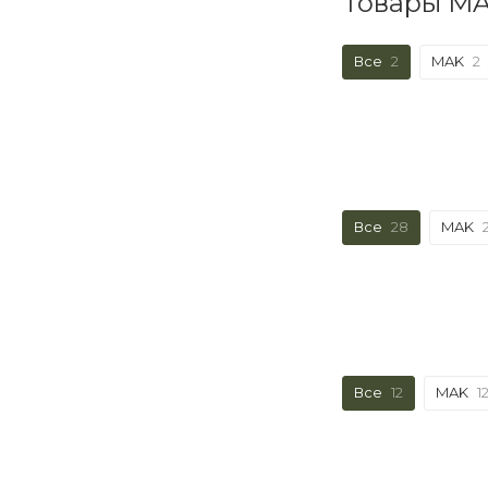
Товары MA
Все
2
MAK
2
Все
28
MAK
Все
12
MAK
1