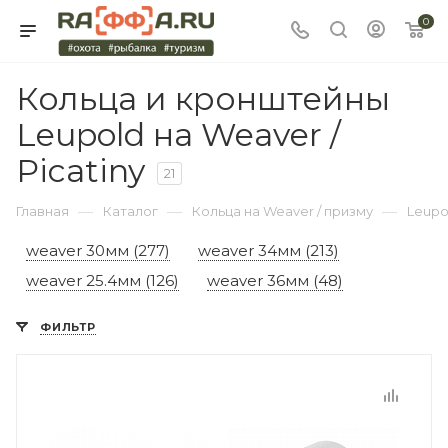
0
Кольца и кронштейны
Leupold на Weaver /
Picatiny
21
—
—
—
Главная
Каталог
Кольца на Weaver / призму
Leupo
weaver 30мм (277)
weaver 34мм (213)
weaver 25.4мм (126)
weaver 36мм (48)
ФИЛЬТР