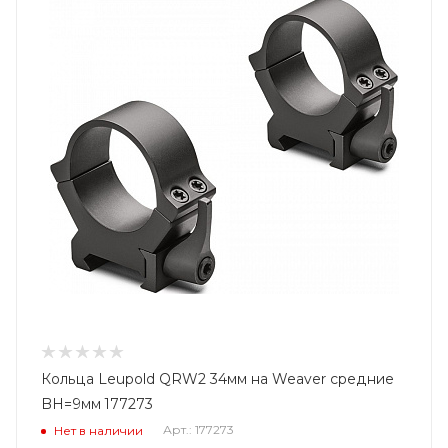
Кольца Leupold QRW2 34мм на Weaver средние
BH=9мм 177273
Арт.: 177273
Нет в наличии