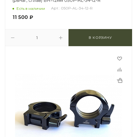
(рычаг, сплав) BH=12мм 050P-AL-34-12-R
Арт.: 050P-AL-34-12-R
Есть в наличии
11 500
₽
В КОРЗИНУ