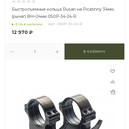
Быстросъемные кольца Rusan на Picatinny 34мм,
(рычаг) BH=24мм 050P-34-24-R
Арт.: 050P-34-24-R
Есть в наличии
12 970
₽
В КОРЗИНУ