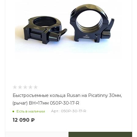
Быстросъемные кольца Rusan на Picatinny 30мм,
(рычаг) BH=17мм 050P-30-17-R
Арт.: 050P-30-17-R
Есть в наличии
12 090
₽