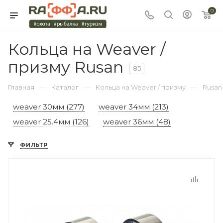
0
Кольца на Weaver /
призму Rusan
85
—
—
—
Главная
Каталог
Кольца на Weaver / призму
Rusan
weaver 30мм (277)
weaver 34мм (213)
weaver 25.4мм (126)
weaver 36мм (48)
ФИЛЬТР