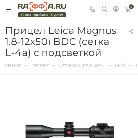
0
Прицел Leica Magnus
1.8-12x50i BDC (сетка
L-4a) с подсветкой
—
—
—
—
Главная
Каталог
Оптические прицелы
Leica