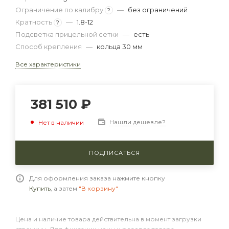
Ограничение по калибру
—
без ограничений
?
Кратность
—
1.8-12
?
Подсветка прицельной сетки
—
есть
Способ крепления
—
кольца 30 мм
Все характеристики
381 510
₽
Нашли дешевле?
Нет в наличии
ПОДПИСАТЬСЯ
Для оформления заказа нажмите кнопку
Купить
, а затем
"В корзину"
Цена и наличие товара действительна в момент загрузки