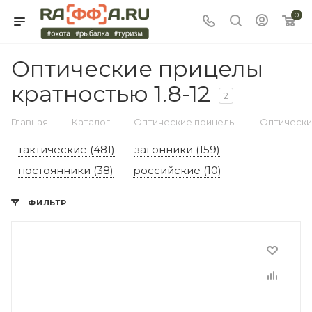
0
Оптические прицелы
кратностью 1.8-12
2
—
—
—
Главная
Каталог
Оптические прицелы
Оптические
тактические (481)
загонники (159)
постоянники (38)
российские (10)
ФИЛЬТР