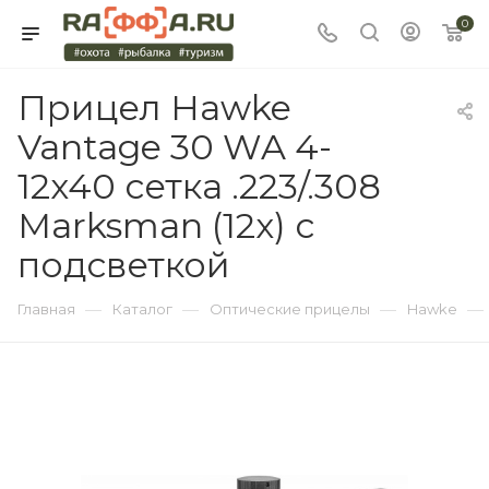
0
Прицел Hawke
Vantage 30 WA 4-
12x40 сетка .223/.308
Marksman (12x) с
подсветкой
—
—
—
—
Главная
Каталог
Оптические прицелы
Hawke