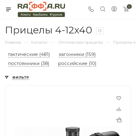
0
Прицелы 4-12x40
13
—
—
—
Главная
Каталог
Оптические прицелы
Прицелы 4
тактические (481)
загонники (159)
постоянники (38)
российские (10)
ФИЛЬТР