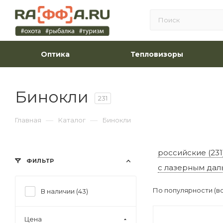
Оптика
Тепловизоры
Бинокли
231
—
—
Главная
Каталог
Бинокли
российские (231
ФИЛЬТР
с лазерным дал
По популярности (в
В наличии (
43
)
Цена