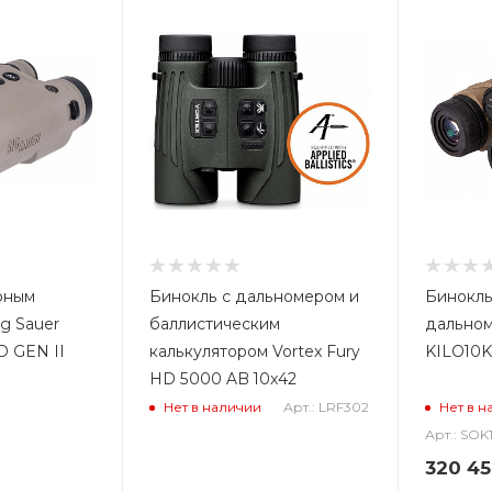
рным
Бинокль с дальномером и
Бинокль
g Sauer
баллистическим
дальном
D GEN II
калькулятором Vortex Fury
KILO10K
HD 5000 AB 10x42
Арт.: LRF302
Нет в наличии
Нет в н
Арт.: SOK
320 4