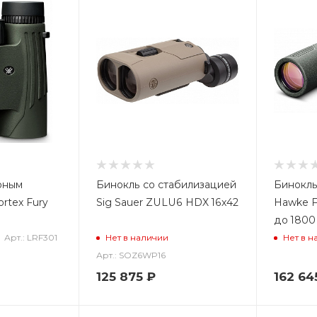
рным
Бинокль со стабилизацией
Бинокль
rtex Fury
Sig Sauer ZULU6 HDX 16x42
Hawke F
до 1800
Арт.: LRF301
Нет в наличии
Нет в н
Арт.: SOZ6WP16
125 875
₽
162 64