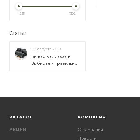
12x42 (
5
)
235
1302
12x50 (
12
)
12.5x50 (
1
)
Статьи
14x50 (
1
)
15x50 (
1
)
30 августа 2019
15x56 (
Бинокль для охоты.
5
)
Выбираем правильно
16x42 (
1
)
16x50 (
2
)
18x50 (
1
)
18х56 (
2
)
20х42 (
1
)
22х50 (
1
)
КАТАЛОГ
КОМПАНИЯ
АКЦИИ
О компании
Новости