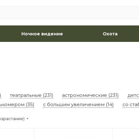
Ночное видение
Охота
)
театральные (231)
астрономические (231)
детс
ьномером (35)
с большим увеличением (14)
со ста
озрастание)