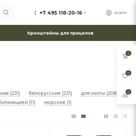
+7 495 118-20-16
ВОЙТИ
Кронштейны для прицелов
0
0
0
кие (231)
белорусские (231)
для охоты (208)
билизацией (11)
морские (1)