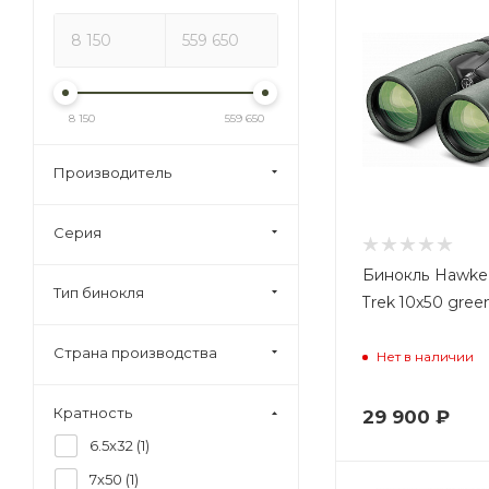
8 150
559 650
Производитель
Серия
Бинокль Hawke 
Тип бинокля
Trek 10x50 gree
Страна производства
Нет в наличии
Кратность
29 900
₽
6.5x32 (
1
)
7x50 (
1
)