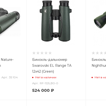
Nature-
Бинокль-дальномер
Бинокль
n
Swarovski EL Range TA
Nighthu
12x42 (Green)
Арт.: 35 104
Нет в наличии
Нет в н
Арт.: RF-1S3LB0-0
524 000
₽