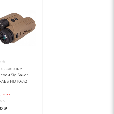
 с лазерным
ером Sig Sauer
-ABS HD 10x42
аличии
10K11
50
₽