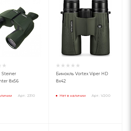
 Steiner
Бинокль Vortex Viper HD
nter 8x56
8x42
Арт.: 2310
Арт.: V200
аличии
Нет в наличии