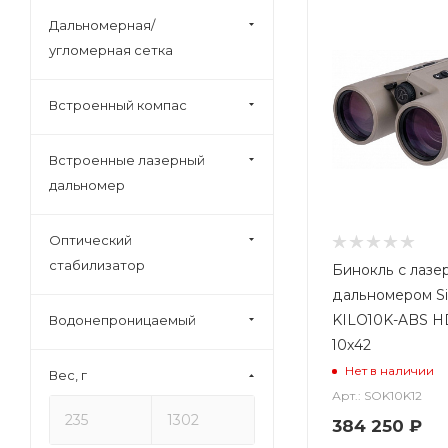
8x56 (
7
)
Дальномерная/
8.5x50 (
1
)
угломерная сетка
10-22x50 (
2
)
10x25 (
7
)
Встроенный компас
10x26 (
1
)
Встроенные лазерный
10x28 (
1
)
дальномер
10x30 (
5
)
10x32 (
19
)
Оптический
10x40 (
2
)
стабилизатор
Бинокль с лазе
10x42 (
59
)
дальномером Si
10x50 (
17
)
KILO10K-ABS H
Водонепроницаемый
10x42
10x52 (
1
)
Нет в наличии
Вес, г
10x56 (
2
)
Арт.: SOK10K12
12x32 (
1
)
384 250
₽
12x36 (
1
)