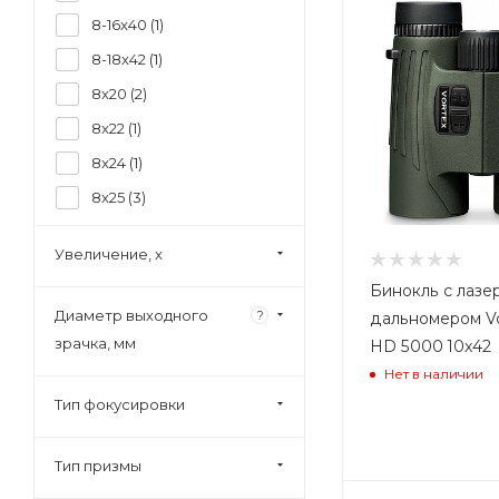
8-16x40 (
1
)
8-18x42 (
1
)
8x20 (
2
)
8x22 (
1
)
8x24 (
1
)
8x25 (
3
)
8x26 (
1
)
Увеличение, x
8х28 (
1
)
Бинокль с лазе
8x30 (
4
)
Диаметр выходного
?
дальномером Vo
8.5x32 (
1
)
зрачка, мм
HD 5000 10x42
8x32 (
16
)
Нет в наличии
Тип фокусировки
8x40 (
1
)
8x42 (
36
)
Тип призмы
8x50 (
1
)