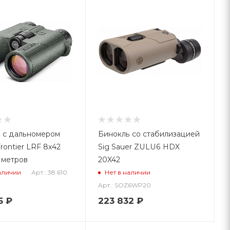
 с дальномером
Бинокль со стабилизацией
rontier LRF 8x42
Sig Sauer ZULU6 HDX
 метров
20X42
Арт.: 38 610
аличии
Нет в наличии
Арт.: SOZ6WP20
5
₽
223 832
₽