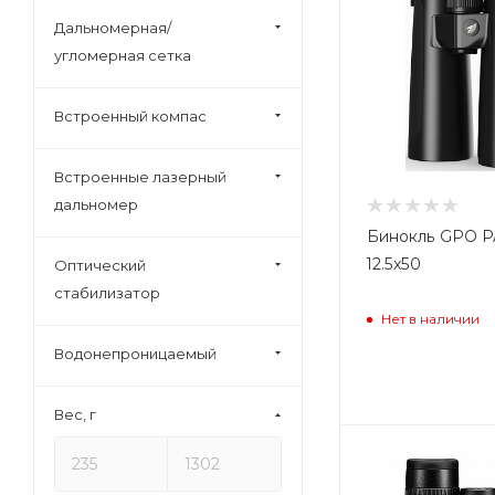
8x56 (
7
)
Дальномерная/
8.5x50 (
1
)
угломерная сетка
10-22x50 (
2
)
10x25 (
7
)
Встроенный компас
10x26 (
1
)
Встроенные лазерный
10x28 (
1
)
дальномер
10x30 (
5
)
Бинокль GPO 
10x32 (
19
)
12.5x50
Оптический
10x40 (
2
)
стабилизатор
10x42 (
59
)
Нет в наличии
10x50 (
17
)
Водонепроницаемый
10x52 (
1
)
Вес, г
10x56 (
2
)
12x32 (
1
)
12x36 (
1
)