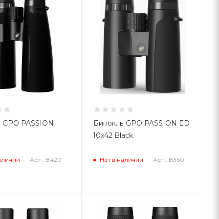
ь GPO PASSION
Бинокль GPO PASSION ED
10x42 Black
Арт.: B420
Арт.: B360
аличии
Нет в наличии