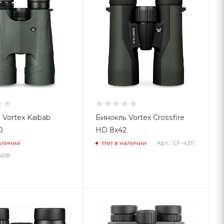
 Vortex Kaibab
Бинокль Vortex Crossfire
D
HD 8x42
Арт.: CF-4311
аличии
Нет в наличии
5618