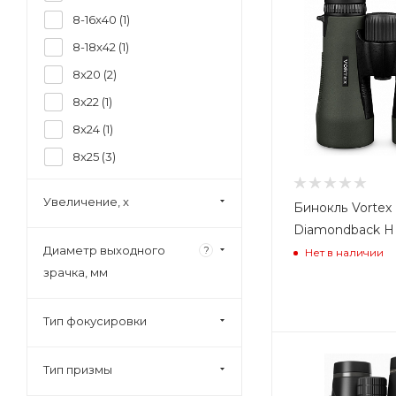
8-16x40 (
1
)
8-18x42 (
1
)
8x20 (
2
)
8x22 (
1
)
8x24 (
1
)
8x25 (
3
)
8x26 (
1
)
Увеличение, x
Бинокль Vortex
8х28 (
1
)
Diamondback H
8x30 (
4
)
Диаметр выходного
?
Нет в наличии
8.5x32 (
1
)
зрачка, мм
8x32 (
16
)
Тип фокусировки
8x40 (
1
)
8x42 (
36
)
Тип призмы
8x50 (
1
)