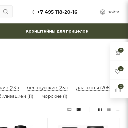
+7 495 118-20-16
ВОЙТИ
Кронштейны для прицелов
0
0
0
кие (231)
белорусские (231)
для охоты (208)
билизацией (11)
морские (1)