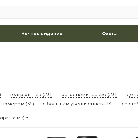
Ночное видение
Охота
)
театральные (231)
астрономические (231)
детс
ьномером (35)
с большим увеличением (14)
со ста
озрастание)