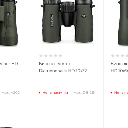
 Viper HD
Бинокль Vortex
Бинокль 
Diamondback HD 10x32
HD 10x5
Арт.: V202
Арт.: DB-213
Нет в наличии
Нет в н