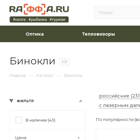
Оптика
Тепловизоры
Бинокли
231
—
—
Главная
Каталог
Бинокли
российские (231
ФИЛЬТР
с лазерным дал
По популярности (в
В наличии (
43
)
Цена