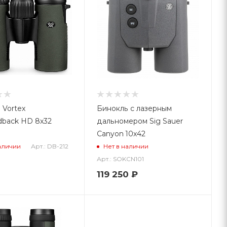
 Vortex
Бинокль с лазерным
back HD 8x32
дальномером Sig Sauer
Canyon 10x42
Арт.: DB-212
аличии
Нет в наличии
Арт.: SOKCN101
119 250
₽