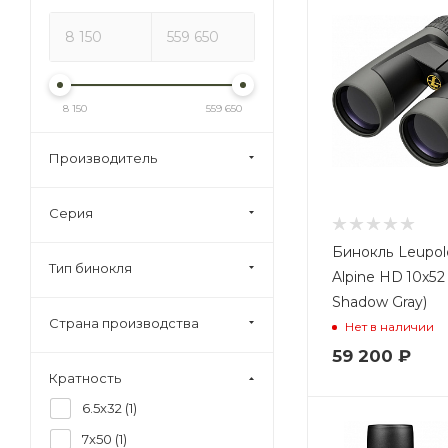
8 150
559 650
Производитель
Серия
Бинокль Leupol
Тип бинокля
Alpine HD 10x52
Shadow Gray)
Страна производства
Нет в наличии
59 200
₽
Кратность
6.5x32 (
1
)
7x50 (
1
)