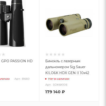
ь GPO PASSION HD
Бинокль с лазерным
дальномером Sig Sauer
KILO6K HDX GEN II 10x42
Арт.: B660
аличии
Нет в наличии
Арт.: SOK6K106
179 140
₽