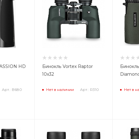
PASSION HD
Бинокль Vortex Raptor
Бинокль
10x32
Diamond
Арт.: B680
Арт.: R310
Нет в наличии
Нет в н