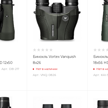
Бинокль Vortex Vanquish
Бинокль
D 12x50
8x26
18x56 H
Арт.: DB-217
Нет в наличии
Нет в н
Арт.: VNQ-0826
Арт.: KAI-