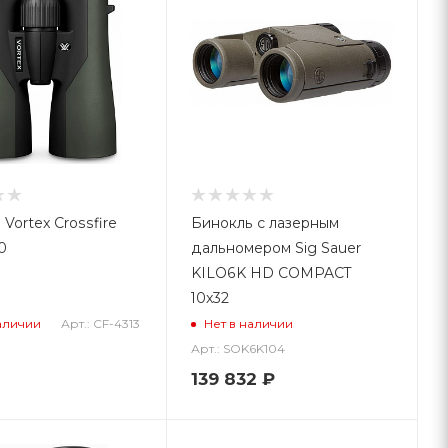
Vortex Crossfire
Бинокль с лазерным
0
дальномером Sig Sauer
KILO6K HD COMPACT
10x32
Арт.: CF-4313
аличии
Нет в наличии
Арт.: SOK6K104
139 832
₽