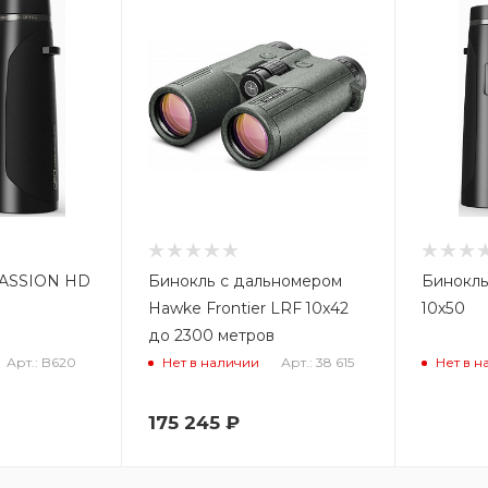
PASSION HD
Бинокль с дальномером
Бинокл
Hawke Frontier LRF 10x42
10x50
до 2300 метров
Арт.: B620
Арт.: 38 615
Нет в наличии
Нет в н
175 245
₽