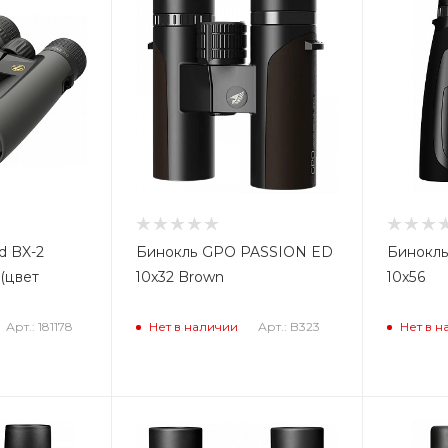
d BX-2
Бинокль GPO PASSION ED
Бинокл
 (цвет
10x32 Brown
10x56
Арт.: 181178
Арт.: B323
Нет в наличии
Нет в н