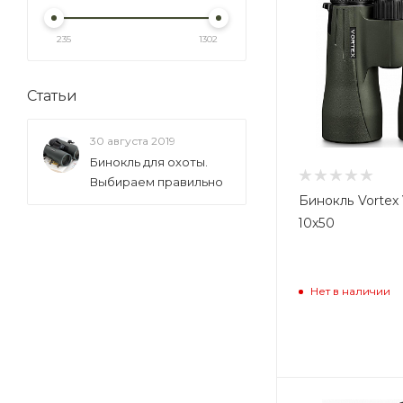
12x42 (
5
)
235
1302
12x50 (
12
)
12.5x50 (
1
)
Статьи
14x50 (
1
)
15x50 (
1
)
30 августа 2019
15x56 (
Бинокль для охоты.
5
)
Выбираем правильно
16x42 (
1
)
Бинокль Vortex
16x50 (
2
)
10x50
18x50 (
1
)
18х56 (
2
)
Нет в наличии
20х42 (
1
)
22х50 (
1
)