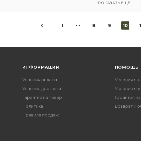
ПОКАЗАТЬ ЕЩЕ
1
8
9
10
1
ИНФОРМАЦИЯ
ПОМОЩЬ
Условия оплаты
Условия оп
Условия доставки
Условия до
Гарантия на товар
Гарантия на
Политика
Возврат и 
Правила продаж