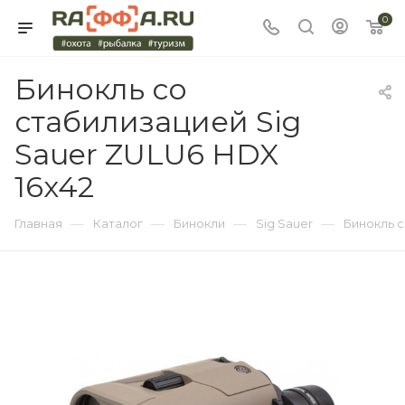
0
Бинокль со
стабилизацией Sig
Sauer ZULU6 HDX
16x42
—
—
—
—
Главная
Каталог
Бинокли
Sig Sauer
Бинокль с