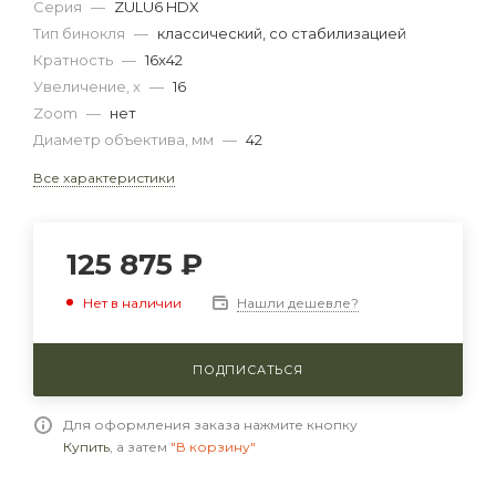
Серия
—
ZULU6 HDX
Тип бинокля
—
классический, со стабилизацией
Кратность
—
16x42
Увеличение, x
—
16
Zoom
—
нет
Диаметр объектива, мм
—
42
Все характеристики
125 875
₽
Нашли дешевле?
Нет в наличии
ПОДПИСАТЬСЯ
Для оформления заказа нажмите кнопку
Купить
, а затем
"В корзину"