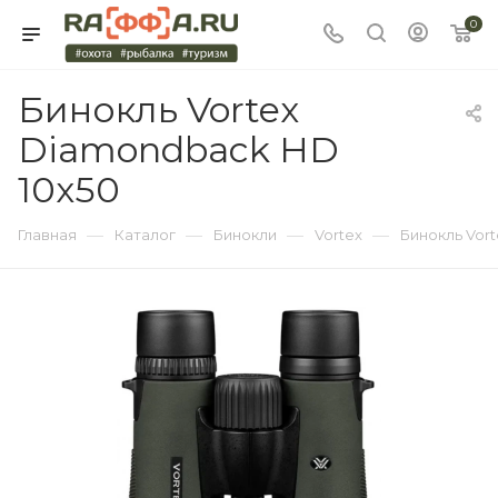
0
Бинокль Vortex
Diamondback HD
10x50
—
—
—
—
Главная
Каталог
Бинокли
Vortex
Бинокль Vor