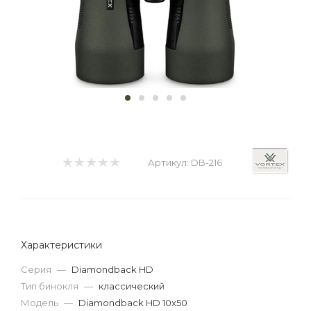
Артикул:
DB-216
Характеристики
Серия
—
Diamondback HD
Тип бинокля
—
классический
Модель
—
Diamondback HD 10x50