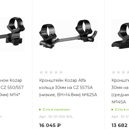
кном Kozap
Кронштейн Kozap Alfa
Кронште
 CZ 550/557
кольца 30мм на CZ 557SA
30мм на
0мм) №14*
(низкие, BH=14.8мм) №62SA
(средни
№14SA
Есть в наличии
Есть в 
H
Арт.: 10-01-100-30L
Арт.: 10-
16 045
₽
13 682