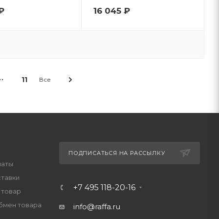
₽
16 045
₽
11
Все
ПОДПИСАТЬСЯ НА РАССЫЛКУ
латы
ставки
+7 495 118-20-16
 товар
обмен товара
info@raffa.ru