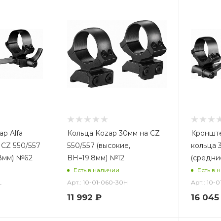
p Alfa
Кольца Kozap 30мм на CZ
Кронште
 CZ 550/557
550/557 (высокие,
кольца 
.8мм) №62
BH=19.8мм) №12
(средни
Есть в наличии
Есть в 
L
Арт.: 10-01-060-30H
Арт.: 10-
11 992
₽
16 045