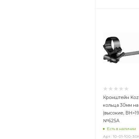
Кронштейн Koza
кольца 30мм на
(высокие, BH=19
№62SA
Есть в наличии
Арт.: 10-01-100-30