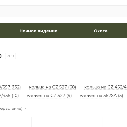
Ночное видение
Охота
p
209
/557 (132)
кольца на CZ 527 (68)
кольца на CZ 452/4
/455 (10)
weaver на CZ 527 (9)
weaver на 557SA (5)
озрастание)