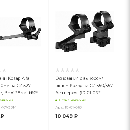
йн Kozap Alfa
Основания с выносом/
30мм на CZ 527
окном Kozap на CZ 550/557
е, BH=17.8мм) №65
без верхов (10-01-063)
наличии
Есть в наличии
01-167-30M
Арт.: 10-01-063
₽
10 049
₽