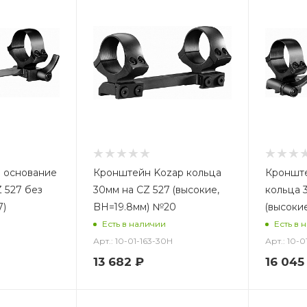
 основание
Кронштейн Kozap кольца
Кронште
Z 527 без
30мм на CZ 527 (высокие,
кольца 
7)
BH=19.8мм) №20
(высоки
Есть в наличии
Есть в 
Арт.: 10-01-163-30H
Арт.: 10-0
13 682
₽
16 045