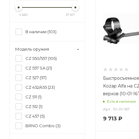
5 660
37 817
В наличии (
103
)
Модель оружия
CZ 550/557 (
105
)
CZ 557 SA (
21
)
CZ 527 (
57
)
Быстросъемное
Kozap Alfa на C
CZ 452/455 (
23
)
верхов (10-01-16
CZ 511 (
1
)
Есть в наличии
CZ 512 (
1
)
Арт.: 10-01-167
CZ 457 (
5
)
9 713
₽
BRNO Combo (
3
)