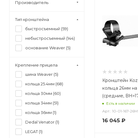
Производитель
Тип кронштейна
быстросъемный (
59
)
небыстросъемный (
144
)
основание Weaver (
5
)
Крепление прицела
шина Weaver (
5
)
Кронштейн Koza
кольца 25.4мм (
68
)
кольца 26мм на
кольца 30мм (
60
)
(средние, BH=1
кольца 34мм (
51
)
Есть в наличии
Арт.: 10-01-167-26M
кольца 36мм (
1
)
16 045
₽
Dedal Venator (
1
)
LEGAT (
1
)