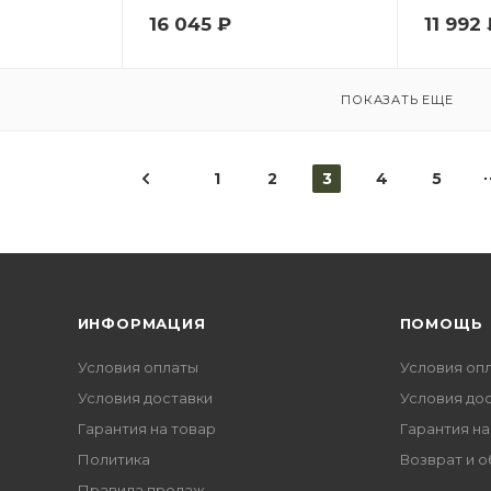
16 045
₽
11 992
ПОКАЗАТЬ ЕЩЕ
1
2
3
4
5
ИНФОРМАЦИЯ
ПОМОЩЬ
Условия оплаты
Условия оп
Условия доставки
Условия до
Гарантия на товар
Гарантия на
Политика
Возврат и 
Правила продаж