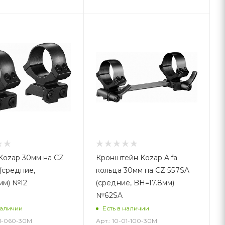
Kozap 30мм на CZ
Кронштейн Kozap Alfa
 (средние,
кольца 30мм на CZ 557SA
мм) №12
(средние, BH=17.8мм)
№62SA
наличии
Есть в наличии
01-060-30M
Арт.: 10-01-100-30M