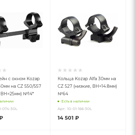
йн с окном Kozap
Кольца Kozap Alfa 30мм на
30мм на CZ 550/557
CZ 527 (низкие, BH=14.8мм)
, BH=25мм) №14*
№64
наличии
Есть в наличии
01-074-30L
Арт.: 10-01-166-30L
₽
14 501
₽