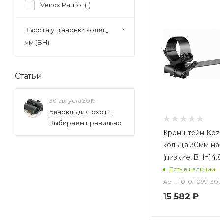
Venox Patriot (
1
)
для Pulsar
Высота установки колец,
Trail/Apex/Digisight (
1
)
мм (BH)
коллиматор Docter (
3
)
основание (без верхов)
(
17
)
Статьи
шина Zeiss (ZM) (
2
)
30 августа 2019
Бинокль для охоты.
Выбираем правильно
Кронштейн Koza
кольца 30мм на
(низкие, BH=14
Есть в наличии
Арт.: 10-01-099-30
15 582
₽