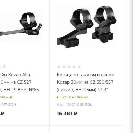
йн Kozap Alfa
Кольца с выносом и окном
30мм на CZ 527
Kozap 30мм на CZ 550/557
е, BH=19.8мм) №65
(низкие, BH=25мм) №13*
наличии
Есть в наличии
1-167-30H
Арт.: 10-01-063-30L
₽
16 381
₽