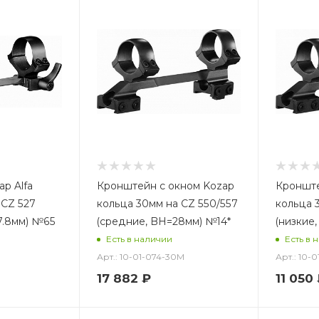
p Alfa
Кронштейн с окном Kozap
Кронште
 CZ 527
кольца 30мм на CZ 550/557
кольца 
7.8мм) №65
(средние, BH=28мм) №14*
(низкие
Есть в наличии
Есть в 
Арт.: 10-01-074-30M
Арт.: 10-
17 882
₽
11 050