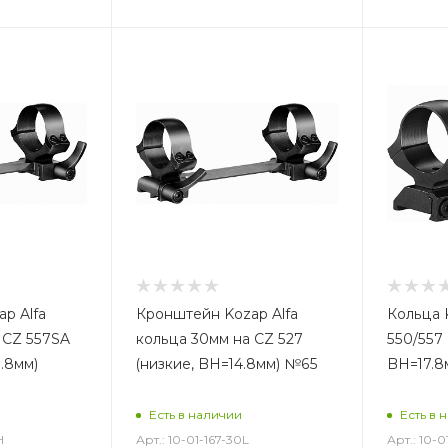
p Alfa
Кронштейн Kozap Alfa
Кольца 
 CZ 557SA
кольца 30мм на CZ 527
550/557
.8мм)
(низкие, BH=14.8мм) №65
BH=17.8
Есть в наличии
Есть в 
H
Арт.: 10-01-167-30L
Арт.: 10-