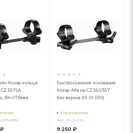
йн Kozap кольца
Быстросъемное основание
 CZ 557SA
Kozap Alfa на CZ 550/557
е, BH=17.8мм)
без верхов (10-01-099)
наличии
Есть в наличии
01-075-30M
Арт.: 10-01-099
₽
9 250
₽