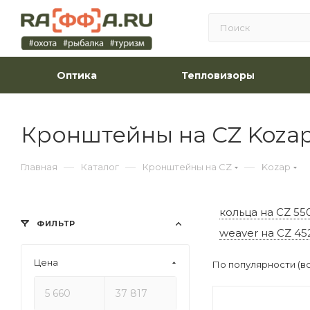
Оптика
Тепловизоры
Кронштейны на CZ Koza
—
—
—
Главная
Каталог
Кронштейны на CZ
Kozap
кольца на CZ 550
ФИЛЬТР
weaver на CZ 452
Цена
По популярности (в