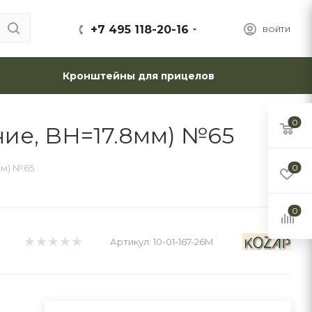
+7 495 118-20-16
ВОЙТИ
Кронштейны для прицелов
0
ние, BH=17.8мм) №65
мм) №65
0
0
Артикул:
10-01-167-26M