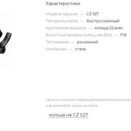
Характеристики
Модель оружия
—
CZ 527
Тип кронштейна
—
быстросъемный
Крепление прицела
—
кольца 25.4мм
Высота установки колец, мм (BH)
—
17.8
Тип зажима
—
рычажный
Материал
—
сталь
Цена и наличие товара действительна в моме
оформляйте заказ на сайте.
кольца на CZ 527