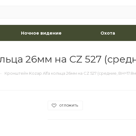
Ночное видение
Охота
льца 26мм на CZ 527 (сред
—
Кронштейн Kozap Alfa кольца 26мм на CZ 527 (средние, BH=17.8
ОТЛОЖИТЬ