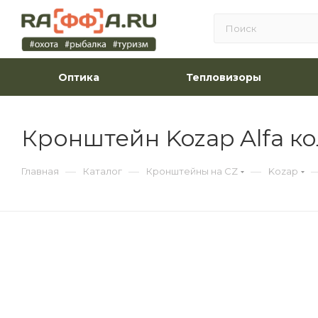
Оптика
Тепловизоры
Кронштейн Kozap Alfa ко
—
—
—
Главная
Каталог
Кронштейны на CZ
Kozap