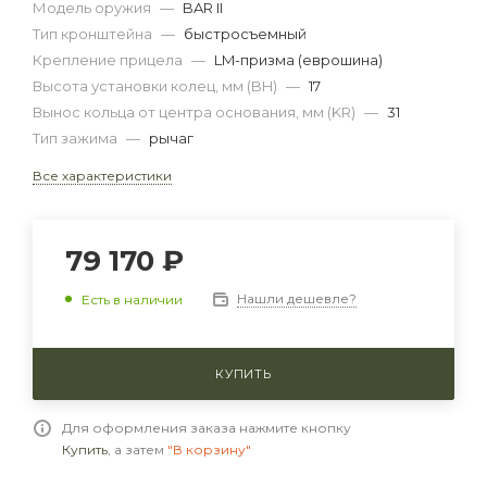
Модель оружия
—
BAR II
Тип кронштейна
—
быстросъемный
Крепление прицела
—
LM-призма (еврошина)
Высота установки колец, мм (BH)
—
17
Вынос кольца от центра основания, мм (KR)
—
31
Тип зажима
—
рычаг
Все характеристики
79 170 ₽
Нашли дешевле?
Есть в наличии
КУПИТЬ
Для оформления заказа нажмите кнопку
Купить
, а затем
"В корзину"