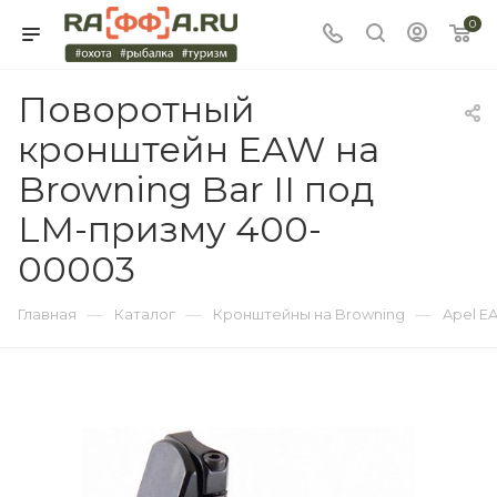
0
Поворотный
кронштейн EAW на
Browning Bar II под
LM-призму 400-
00003
—
—
—
Главная
Каталог
Кронштейны на Browning
Apel E