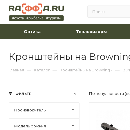
Оптика
Тепловизоры
Кронштейны на Browning
—
—
—
Главная
Каталог
Кронштейны на Browning
Burr
По популярности (в
ФИЛЬТР
Производитель
Модель оружия