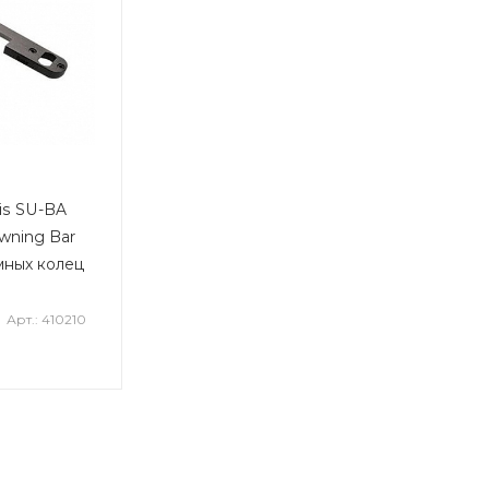
is SU-BA
wning Bar
мных колец
Арт.: 410210