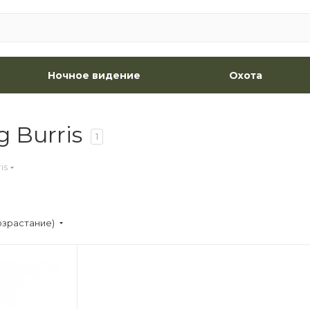
Ночное видение
Охота
 Burris
1
is
озрастание)