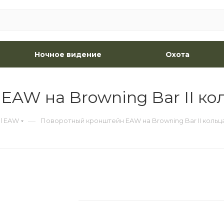
Ночное видение
Охота
AW на Browning Bar II ко
—
l EAW
Поворотный кронштейн EAW на Browning Bar II кольц