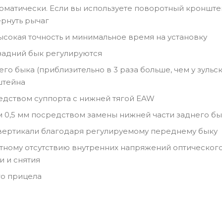
оматически. Если вы используете поворотный кронште
ернуть рычаг
ысокая точность и минимальное время на установку
 задний бык регулируются
о быка (приблизительно в 3 раза больше, чем у зульс
штейна
едством суппорта с нижней тягой EAW
м 0,5 мм посредством замены нижней части заднего б
 вертикали благодаря регулируемому переднему быку
тному отсутствию внутренних напряжений оптическог
и и снятия
го прицела