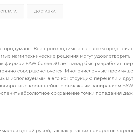
ОПЛАТА
ДОСТАВКА
но продуманы. Все производимые на нашем предприят
емые нами технические решения могут удовлетворить
ак фирмой EAW более 30 лет назад был разработан пе
стоянно совершенствуется. Многочисленные преимуще
мым используемым, а его конструкцию переняли и дру
 поворотные кронштейны с рычажным запиранием EA
еспечить абсолютное сохранение точки попадания даж
имается одной рукой, так как у наших поворотных кро