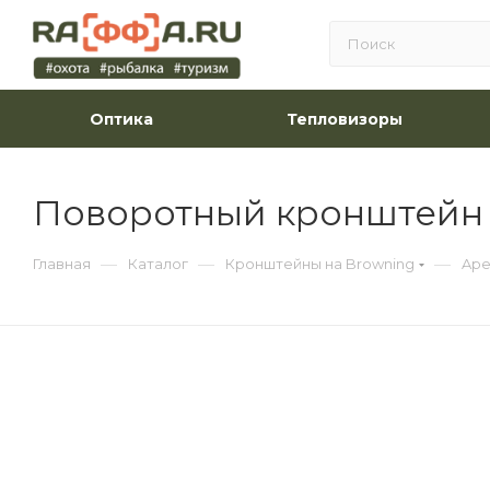
Оптика
Тепловизоры
Поворотный кронштейн E
—
—
—
Главная
Каталог
Кронштейны на Browning
Ape