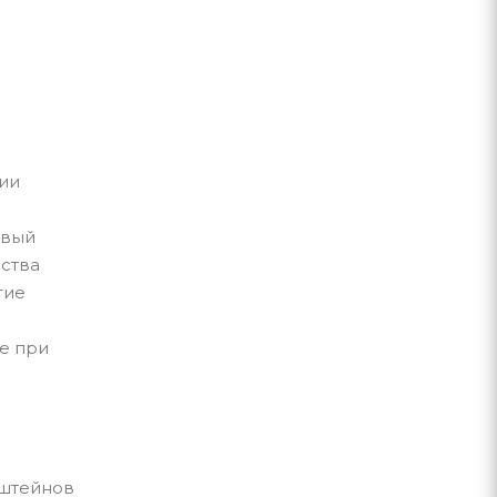
ии
рвый
ства
гие
W
е при
нштейнов