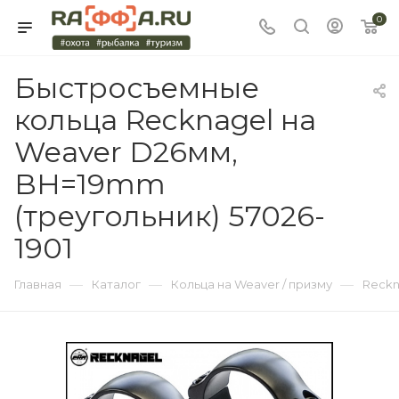
0
Быстросъемные
кольца Recknagel на
Weaver D26мм,
BH=19mm
(треугольник) 57026-
1901
—
—
—
Главная
Каталог
Кольца на Weaver / призму
Reckn