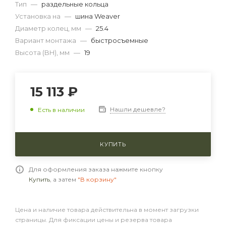
Тип
—
раздельные кольца
Установка на
—
шина Weaver
Диаметр колец, мм
—
25.4
Вариант монтажа
—
быстросъемные
Высота (BH), мм
—
19
15 113 ₽
Нашли дешевле?
Есть в наличии
КУПИТЬ
Для оформления заказа нажмите кнопку
Купить
, а затем
"В корзину"
Цена и наличие товара действительна в момент загрузки
страницы. Для фиксации цены и резерва товара