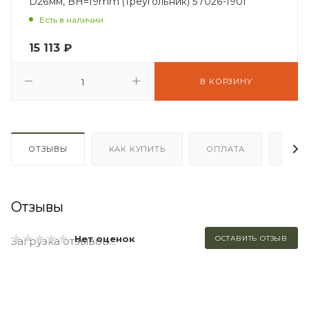
D26мм, BH=19mm (треугольник) 57026-1901
Есть в наличии
15 113
₽
В КОРЗИНУ
ОТЗЫВЫ
КАК КУПИТЬ
ОПЛАТА
ДОС
Отзывы
Нет оценок
ОСТАВИТЬ ОТЗЫВ
Загрузка отзывов...