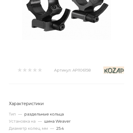
Артикул:
API106158
Характеристики
Тип
—
раздельные кольца
Установка на
—
шина Weaver
Диаметр колец, мм
—
25.4