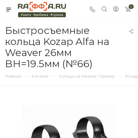
0
Быстросъемные
кольца Kozap Alfa на
Weaver 26мм
BH=19.5мм (№66)
—
—
—
Главная
Каталог
Кольца на Weaver / призму
Koza