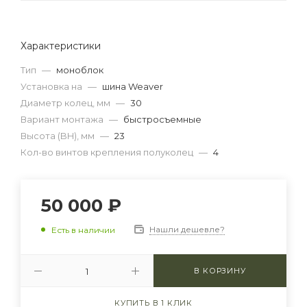
Характеристики
Тип
—
моноблок
Установка на
—
шина Weaver
Диаметр колец, мм
—
30
Вариант монтажа
—
быстросъемные
Высота (BH), мм
—
23
Кол-во винтов крепления полуколец
—
4
50 000
₽
Нашли дешевле?
Есть в наличии
В КОРЗИНУ
КУПИТЬ В 1 КЛИК