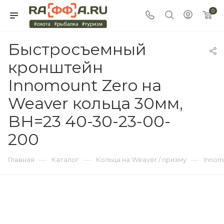
0
Быстросъемный
кронштейн
Innomount Zero на
Weaver кольца 30мм,
BH=23 40-30-23-00-
200
—
—
—
Главная
Каталог
Кольца на Weaver / призму
Innom