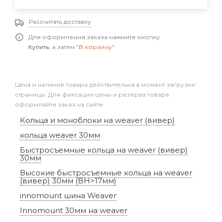
Рассчитать доставку
Для оформления заказа нажмите кнопку
Купить
, а затем
"В корзину"
Цена и наличие товара действительна в момент загрузки
страницы. Для фиксации цены и резерва товара
оформляйте заказ на сайте.
Кольца и моноблоки на weaver (вивер)
кольца weaver 30мм
Быстросъемные кольца на weaver (вивер)
30мм
Высокие быстросъемные кольца на weaver
(вивер) 30мм (BH>17мм)
innomount шина Weaver
Innomount 30мм на weaver