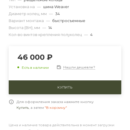
Установка на
—
шина Weaver
Диаметр колец, мм
—
34
Вариант монтажа
—
быстросъемные
Высота (BH), мм
—
14
Кол-во винтов крепления полуколец
—
4
46 000 ₽
Нашли дешевле?
Есть в наличии
КУПИТЬ
Для оформления заказа нажмите кнопку
Купить
, а затем
"В корзину"
Цена и наличие товара действительна в момент загрузки