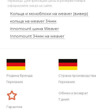
страницы. Для фиксации цены и резерва товара
оформляйте заказ на сайте.
Кольца и моноблоки на weaver (вивер)
кольца на weaver 34мм
innomount шина Weaver
Innomount 34мм на weaver
Родина бренда
Страна производства
Германия
Германия
Обмен и возврат
7 дней
Гарантия