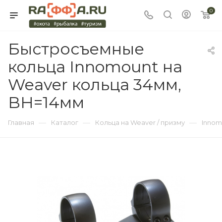
0
Быстросъемные
кольца Innomount на
Weaver кольца 34мм,
BH=14мм
—
—
—
Главная
Каталог
Кольца на Weaver / призму
Innom