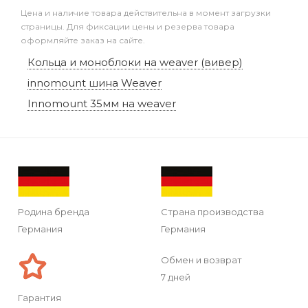
Цена и наличие товара действительна в момент загрузки
страницы. Для фиксации цены и резерва товара
оформляйте заказ на сайте.
Кольца и моноблоки на weaver (вивер)
innomount шина Weaver
Innomount 35мм на weaver
Родина бренда
Страна производства
Германия
Германия
Обмен и возврат
7 дней
Гарантия