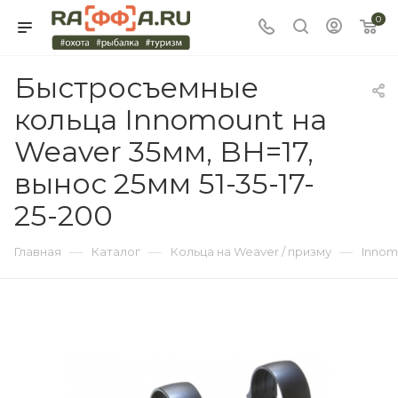
0
Быстросъемные
кольца Innomount на
Weaver 35мм, BH=17,
вынос 25мм 51-35-17-
25-200
—
—
—
Главная
Каталог
Кольца на Weaver / призму
Innom