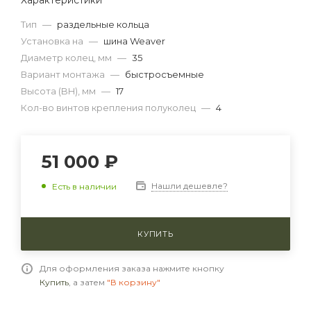
Характеристики
Тип
—
раздельные кольца
Установка на
—
шина Weaver
Диаметр колец, мм
—
35
Вариант монтажа
—
быстросъемные
Высота (BH), мм
—
17
Кол-во винтов крепления полуколец
—
4
51 000 ₽
Нашли дешевле?
Есть в наличии
КУПИТЬ
Для оформления заказа нажмите кнопку
Купить
, а затем
"В корзину"