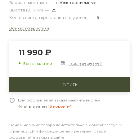
Вариант монтажа
—
небыстросъемные
Высота (BH), мм
—
25
Кол-во винтов крепления полуколец
—
6
Все характеристики
11 990 ₽
Нашли дешевле?
Есть в наличии
КУПИТЬ
Для оформления заказа нажмите кнопку
Купить
, а затем
"В корзину"
Цена и наличие товара действительна в момент загрузки
страницы. Для фиксации цены и резерва товара
оформляйте заказ на сайте.