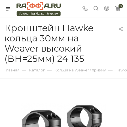
0
Кронштейн Hawke
кольца 30мм на
Weaver высокий
(BH=25мм) 24 135
—
—
—
Главная
Каталог
Кольца на Weaver / призму
Hawk