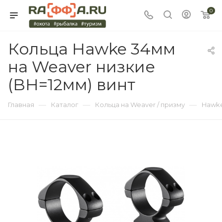
0
Кольца Hawke 34мм
на Weaver низкие
(BH=12мм) винт
—
—
—
Главная
Каталог
Кольца на Weaver / призму
Hawk