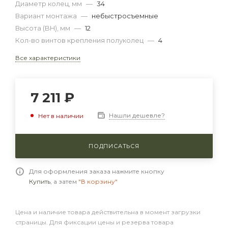
Диаметр колец, мм
—
34
Вариант монтажа
—
небыстросъемные
Высота (BH), мм
—
12
Кол-во винтов крепления полуколец
—
4
Все характеристики
7 211
₽
Нашли дешевле?
Нет в наличии
ПОДПИСАТЬСЯ
Для оформления заказа нажмите кнопку
Купить
, а затем
"В корзину"
Цена и наличие товара действительна в момент загрузки
страницы. Для фиксации цены и резерва товара