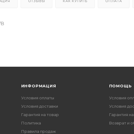
АЦИЯ
ОТЗЫВЫ
КАК КУПИТЬ
ОПЛАТА
/B
ИНФОРМАЦИЯ
ПОМОЩЬ
Условия оплаты
Условия оп
Условия доставки
Условия до
Гарантия на товар
Гарантия на
Политика
Возврат и 
Правила продаж