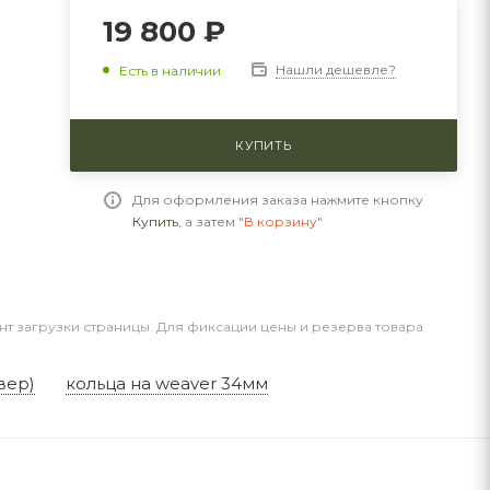
19 800 ₽
Нашли дешевле?
Есть в наличии
КУПИТЬ
Для оформления заказа нажмите кнопку
Купить
, а затем
"В корзину"
нт загрузки страницы. Для фиксации цены и резерва товара
вер)
кольца на weaver 34мм