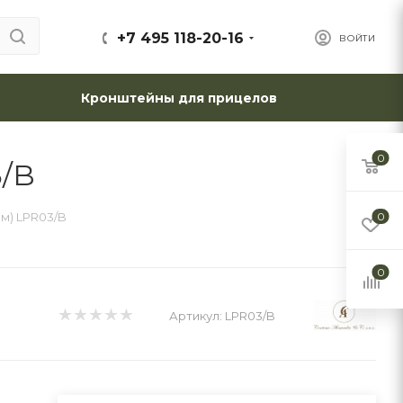
+7 495 118-20-16
ВОЙТИ
Кронштейны для прицелов
0
3/B
мм) LPR03/B
0
0
Артикул:
LPR03/B