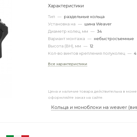
Характеристики
Тип
—
раздельные кольца
Установка на
—
шина Weaver
Диаметр колец, мм
—
34
Вариант монтажа
—
небыстросъемные
Высота (BH), мм
—
12
Кол-во винтов крепления полуколец
—
4
Все характеристики
Цена и наличие товара действительна в моме
оформляйте заказ на сайте.
Кольца и моноблоки на weaver (ви