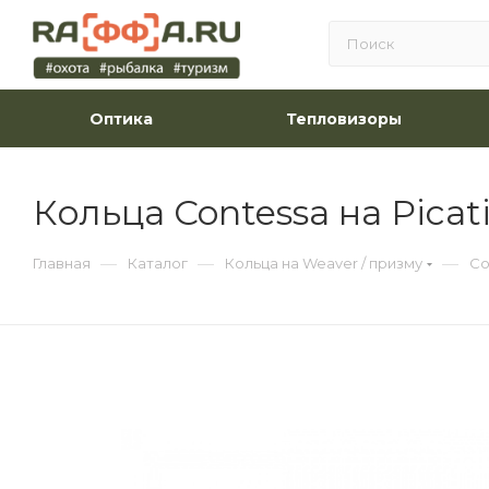
Оптика
Тепловизоры
Кольца Contessa на Pica
—
—
—
Главная
Каталог
Кольца на Weaver / призму
Co