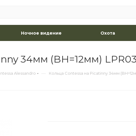
Ночное видение
Охота
tinny 34мм (BH=12мм) LPR0
—
ntessa Alessandro
Кольца Contessa на Picatinny 34мм (BH=12