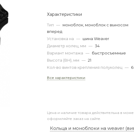
Характеристики
Тип
—
моноблок, моноблок с выносом
вперед
Установка на
—
шина Weaver
Диаметр колец, мм
—
34
Вариант монтажа
—
быстросъемные
Высота (BH), мм
—
21
Кол-во винтов крепления полуколец
—
6
Все характеристики
Цена и наличие товара действительна в моме
оформляйте заказ на сайте.
Кольца и моноблоки на weaver (ви