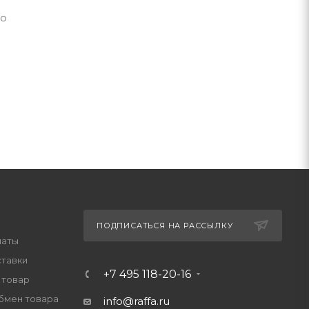
го
ПОДПИСАТЬСЯ НА РАССЫЛКУ
латы
ставки
+7 495 118-20-16
 товар
обмен товара
info@raffa.ru