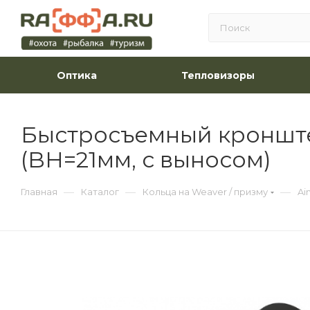
Оптика
Тепловизоры
Быстросъемный кронштей
(BH=21мм, с выносом)
—
—
—
Главная
Каталог
Кольца на Weaver / призму
Ai