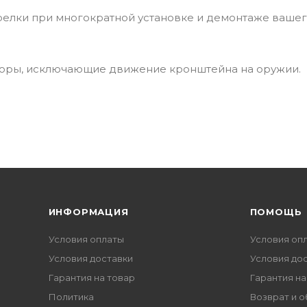
релки при многократной установке и демонтаже ваше
поры, исключающие движение кронштейна на оружии.
ИНФОРМАЦИЯ
ПОМОЩЬ
Условия оплаты
Условия оп
Условия доставки
Условия до
Гарантия на товар
Гарантия на
Политика
Возврат и 