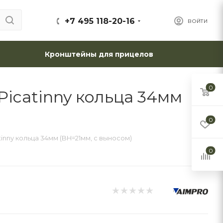
+7 495 118-20-16
ВОЙТИ
Кронштейны для прицелов
0
icatinny кольца 34мм
0
inny кольца 34мм (BH=21мм, с выносом)
0