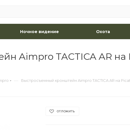
Ночное видение
Охота
н Aimpro TACTICA AR на P
—
mpro
Быстросъемный кронштейн Aimpro TACTICA AR на Picat
ОТЛОЖИТЬ