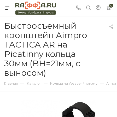
0
Быстросъемный
кронштейн Aimpro
TACTICA AR на
Picatinny кольца
30мм (BH=21мм, с
выносом)
—
—
—
Главная
Каталог
Кольца на Weaver / призму
Aimpr