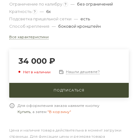
Ограничение по калибру
—
без ограничений
?
Кратность
—
6x
?
Подсветка прицельной сетки
—
есть
Способ крепления
—
боковой кронштейн
Все характеристики
34 000
₽
Нашли дешевле?
Нет в наличии
ПОДПИСАТЬСЯ
Для оформления заказа нажмите кнопку
Купить
, а затем
"В корзину"
Цена и наличие товара действительна в момент загрузки
страницы. Для фиксации цены и резерва товара