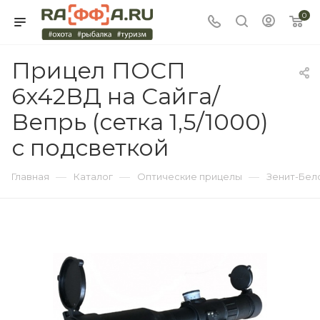
0
Прицел ПОСП
6x42ВД на Сайга/
Вепрь (сетка 1,5/1000)
с подсветкой
—
—
—
Главная
Каталог
Оптические прицелы
Зенит-Бел