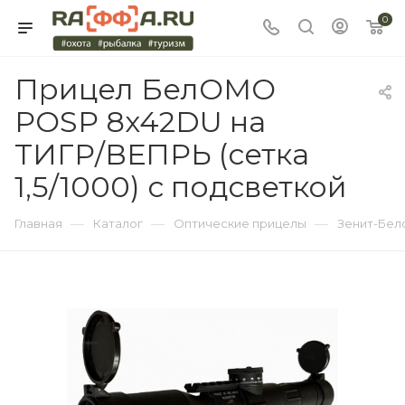
0
Прицел БелОМО
POSP 8x42DU на
ТИГР/ВЕПРЬ (сетка
1,5/1000) с подсветкой
—
—
—
Главная
Каталог
Оптические прицелы
Зенит-Бел