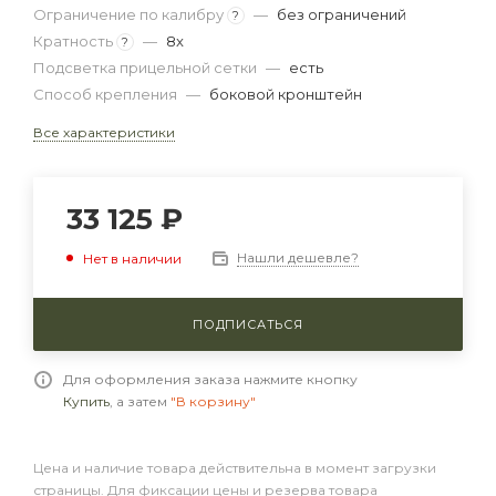
Ограничение по калибру
—
без ограничений
?
Кратность
—
8x
?
Подсветка прицельной сетки
—
есть
Способ крепления
—
боковой кронштейн
Все характеристики
33 125
₽
Нашли дешевле?
Нет в наличии
ПОДПИСАТЬСЯ
Для оформления заказа нажмите кнопку
Купить
, а затем
"В корзину"
Цена и наличие товара действительна в момент загрузки
страницы. Для фиксации цены и резерва товара