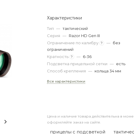
Характеристики
Тип
—
тактический
Серия
—
Razor HD Gen III
Ограничение по калибру
—
без
?
ограничений
Кратность
—
6-36
?
Подсветка прицельной сетки
—
есть
Способ крепления
—
кольца 34 мм
Все характеристики
Цена и наличие товара действительна в моме
оформляйте заказ на сайте.
прицелы с подсветкой
тактиче