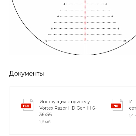
Документы
Инструкция к прицелу
Ин
Vortex Razor HD Gen III 6-
се
36x56
1,4
1,6 мб