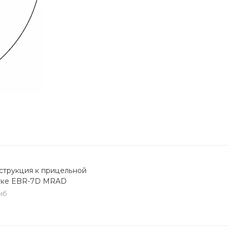
струкция к прицельной
тке EBR-7D MRAD
 мб