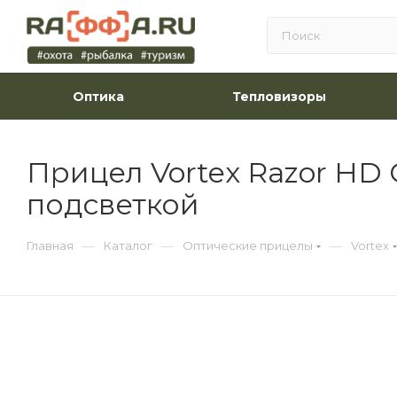
Оптика
Тепловизоры
Прицел Vortex Razor HD G
подсветкой
—
—
—
Главная
Каталог
Оптические прицелы
Vortex