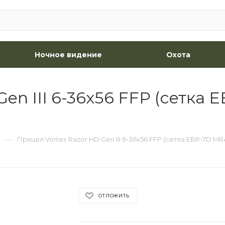
Ночное видение
Охота
en III 6-36x56 FFP (сетка
—
Прицел Vortex Razor HD Gen III 6-36x56 FFP (сетка EBR-7D M
ОТЛОЖИТЬ