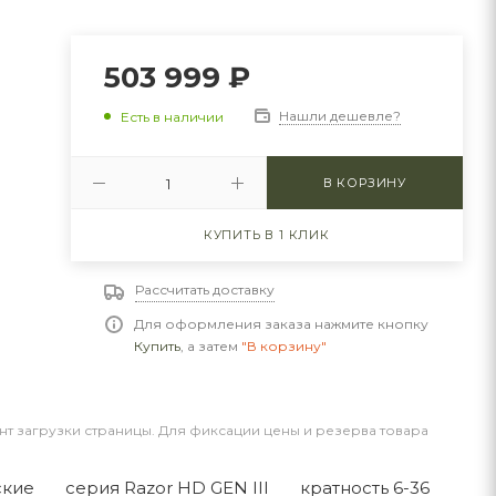
503 999
₽
Нашли дешевле?
Есть в наличии
В КОРЗИНУ
КУПИТЬ В 1 КЛИК
Рассчитать доставку
Для оформления заказа нажмите кнопку
Купить
, а затем
"В корзину"
нт загрузки страницы. Для фиксации цены и резерва товара
ские
серия Razor HD GEN III
кратность 6-36