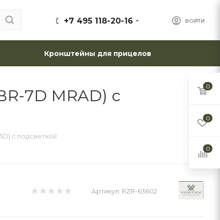
+7 495 118-20-16
ВОЙТИ
Кронштейны для прицелов
0
 EBR-7D MRAD) с
0
RAD) с подсветкой
0
Артикул:
RZR-63602