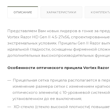
ОПИСАНИЕ
ХАРАКТЕРИСТИКИ
КОМПЛЕКТ
Представляем Вам новых лидеров в гонке за пред
Vortex Razor HD Gen II 4.5-27x56, спроектированн
экстремальных условиях. Прицелы Gen II Razor вы
идеальной гладкости, оснащены фирменной сложн
дополнительных высокопроизводительных функций
Особенности оптического прицела Vortex Razor H
Прицельная сетка прицела располагается в пер
изменение размера сетки с изменением кратнос
оптического элемента) с 10-уровневой системо
установленном до ее выключения;
XD-стекло (стекло высокой плотности) повышает