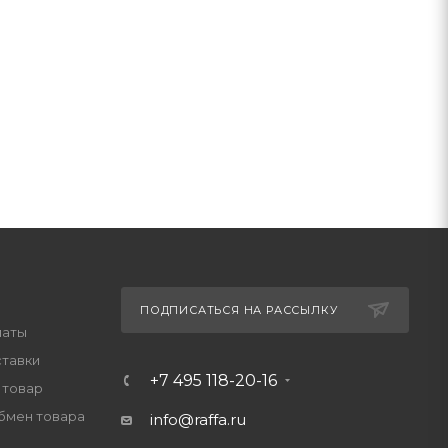
ПОДПИСАТЬСЯ НА РАССЫЛКУ
латы
ставки
+7 495 118-20-16
 товар
обмен товара
info@raffa.ru