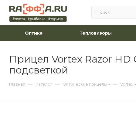
Оптика
Тепловизоры
Прицел Vortex Razor HD G
подсветкой
—
—
—
Главная
Каталог
Оптические прицелы
Vortex