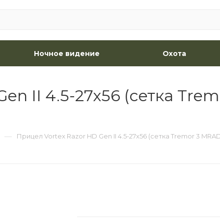
Ночное видение
Охота
en II 4.5-27x56 (сетка Tre
—
Прицел Vortex Razor HD Gen II 4.5-27x56 (сетка Tremor 3 MRA