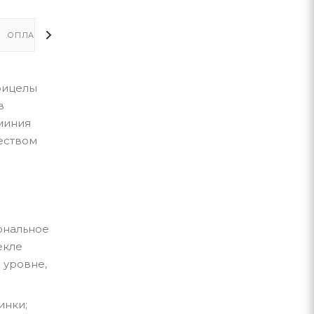
ОПЛАТА
ДОСТАВКА
рицелы
в
миния
еством
ональное
екле
 уровне,
инки;