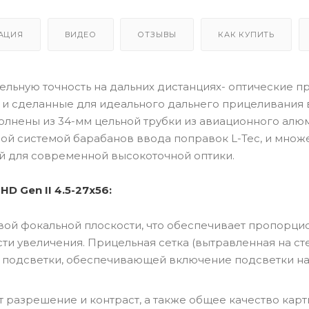
АЦИЯ
ВИДЕО
ОТЗЫВЫ
КАК КУПИТЬ
ельную точность на дальних дистанциях- оптические п
ые и сделанные для идеального дальнего прицеливания 
полнены из 34-мм цельной трубки из авиационного алю
ой системой барабанов ввода поправок L-Tec, и множ
 для современной высокоточной оптики.
D Gen II 4.5-27x56:
вой фокальной плоскости, что обеспечивает пропорци
ти увеличения. Прицельная сетка (вытравленная на ст
й подсветки, обеспечивающей включение подсветки на
 разрешение и контраст, а также общее качество карт