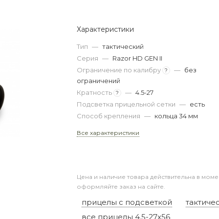
Характеристики
Тип
—
тактический
Серия
—
Razor HD GEN II
Ограничение по калибру
—
без
?
ограничений
Кратность
—
4.5-27
?
Подсветка прицельной сетки
—
есть
Способ крепления
—
кольца 34 мм
Все характеристики
Цена и наличие товара действительна в моме
оформляйте заказ на сайте.
прицелы с подсветкой
тактиче
все прицелы 4.5-27x56