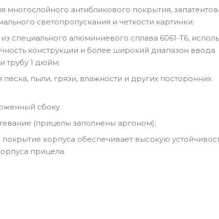
ия многослойного антибликового покрытия, запатенто
ального светопропускания и четкости картинки;
 из специального алюминиевого сплава 6061-Т6, испол
чность конструкции и более широкий диапазон ввода
 трубу 1 дюйм;
еска, пыли, грязи, влажности и других посторонних
ложенный сбоку
евание (прицелы заполнены аргоном);
покрытие корпуса обеспечивает высокую устойчивост
корпуса прицела.