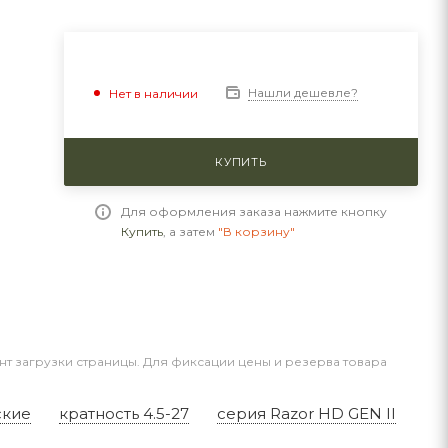
Нашли дешевле?
Нет в наличии
КУПИТЬ
Для оформления заказа нажмите кнопку
Купить
, а затем
"В корзину"
нт загрузки страницы. Для фиксации цены и резерва товара
ские
кратность 4.5-27
серия Razor HD GEN II