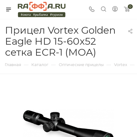
0
Прицел Vortex Golden
Eagle HD 15-60x52
сетка ECR-1 (MOA)
—
—
—
—
Главная
Каталог
Оптические прицелы
Vortex