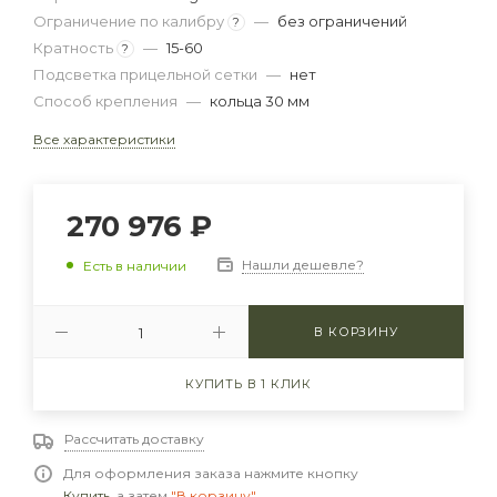
Ограничение по калибру
—
без ограничений
?
Кратность
—
15-60
?
Подсветка прицельной сетки
—
нет
Способ крепления
—
кольца 30 мм
Все характеристики
270 976
₽
Нашли дешевле?
Есть в наличии
В КОРЗИНУ
КУПИТЬ В 1 КЛИК
Рассчитать доставку
Для оформления заказа нажмите кнопку
Купить
, а затем
"В корзину"