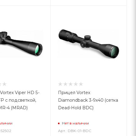
Vortex Viper HD 5-
Прицел Vortex
FP с подсветкой,
Diamondback 3-9x40 (сетка
MR-4 (MRAD)
Dead-Hold BDC)
аличии
Нет в наличии
-52502
Арт.: DBK-01-BDC