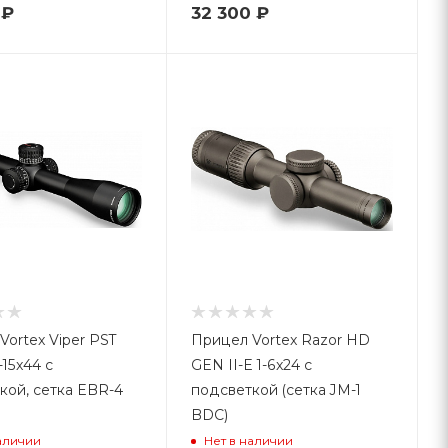
₽
32 300
₽
Vortex Viper PST
Прицел Vortex Razor HD
-15x44 с
GEN II-E 1-6x24 с
кой, сетка EBR-4
подсветкой (сетка JM-1
BDC)
аличии
Нет в наличии