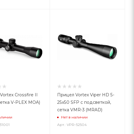
ortex Crossfire II
Прицел Vortex Viper HD 5-
(сетка V-PLEX MOA)
25x50 SFP с подсветкой,
сетка VMR-3 (MRAD)
аличии
Нет в наличии
-31001
Арт.: VPR-52504