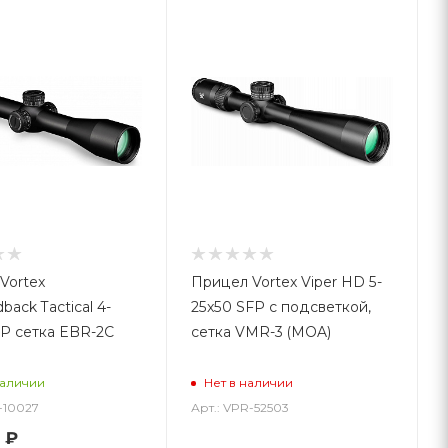
Vortex
Прицел Vortex Viper HD 5-
ack Tactical 4-
25x50 SFP с подсветкой,
FP сетка EBR-2C
сетка VMR-3 (MOA)
наличии
Нет в наличии
-10027
Арт.: VPR-52503
₽