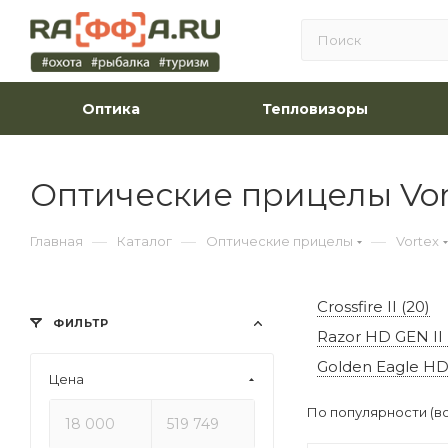
Оптика
Тепловизоры
Оптические прицелы Vor
—
—
—
Главная
Каталог
Оптические прицелы
Vortex
Crossfire II (20)
ФИЛЬТР
Razor HD GEN II 
Golden Eagle HD 
Цена
По популярности (в