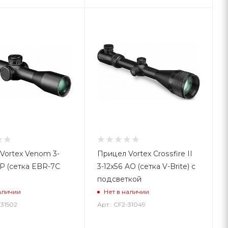
Vortex Venom 3-
Прицел Vortex Crossfire II
FP (сетка EBR-7C
3-12x56 AO (сетка V-Brite) с
подсветкой
аличии
Нет в наличии
-31502
Арт.: CF2-31049