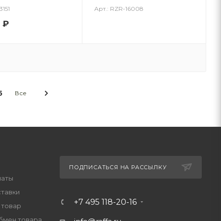
3151
Арт.: RZR-16008
₽
5
Все
ПОДПИСАТЬСЯ НА РАССЫЛКУ
латы
ставки
+7 495 118-20-16
 товар
обмен товара