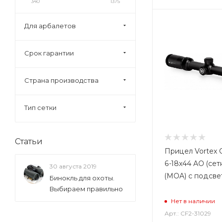
340
1375
Для арбалетов
Срок гарантии
Страна производства
Тип сетки
Статьи
Прицел Vortex Cr
6-18x44 AO (сет
30 августа 2019
(MOA) с подсве
Бинокль для охоты.
Выбираем правильно
Нет в наличии
Арт.: CF2-31029