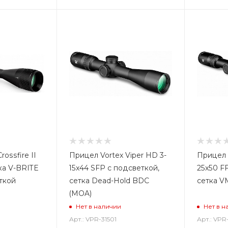
ossfire II
Прицел Vortex Viper HD 3-
Прицел 
ка V-BRITE
15x44 SFP с подсветкой,
25x50 F
ткой
сетка Dead-Hold BDC
сетка V
(MOA)
Нет в наличии
Нет в н
Арт.: VPR-31501
Арт.: VPR