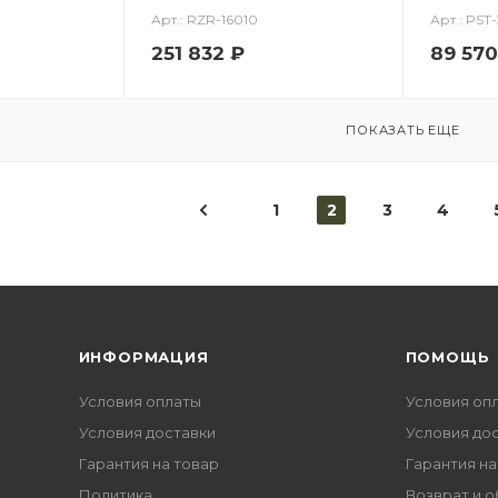
Арт.: RZR-16010
Арт.: PST-
251 832
₽
89 570
ПОКАЗАТЬ ЕЩЕ
1
2
3
4
ИНФОРМАЦИЯ
ПОМОЩЬ
Условия оплаты
Условия оп
Условия доставки
Условия до
Гарантия на товар
Гарантия на
Политика
Возврат и 