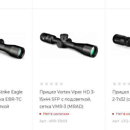
trike Eagle
Прицел Vortex Viper HD 3-
Прицел V
тка EBR-7C
15x44 SFP с подсветкой,
2-7x32 
ткой
сетка VMR-3 (MRAD)
Нет в наличии
Нет в н
Арт.: VPR-31503
Арт.: CF2