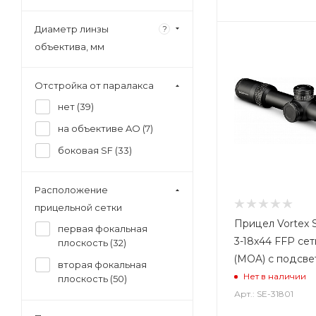
Диаметр линзы
?
объектива, мм
Отстройка от паралакса
нет (
39
)
на объективе AO (
7
)
боковая SF (
33
)
Расположение
прицельной сетки
Прицел Vortex S
первая фокальная
3-18x44 FFP се
плоскость (
32
)
(MOA) с подсве
вторая фокальная
Нет в наличии
плоскость (
50
)
Арт.: SE-31801