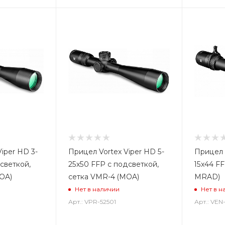
iper HD 3-
Прицел Vortex Viper HD 5-
Прицел 
светкой,
25x50 FFP с подсветкой,
15x44 F
OA)
сетка VMR-4 (MOA)
MRAD)
Нет в наличии
Нет в н
Арт.: VPR-52501
Арт.: VEN