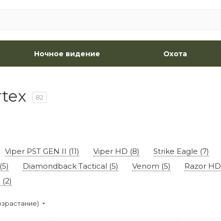
Ночное видение
Охота
tex
82
Viper PST GEN II (11)
Viper HD (8)
Strike Eagle (7)
(5)
Diamondback Tactical (5)
Venom (5)
Razor HD 
(2)
озрастание)