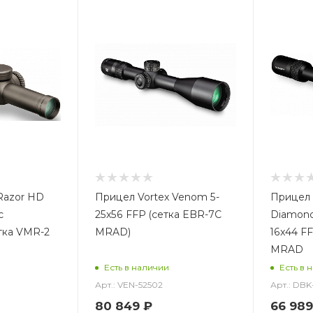
Razor HD
Прицел Vortex Venom 5-
Прицел 
с
25x56 FFP (сетка EBR-7C
Diamondb
тка VMR-2
MRAD)
16x44 F
MRAD
Есть в наличии
Есть в 
Арт.: VEN-52502
Арт.: DBK
80 849 ₽
66 989