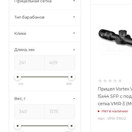
Прицельная сетка
Тип барабанов
Клики
Длина, мм
241
409
Прицел Vortex V
15x44 SFP с под
Вес, г
сетка VMR-3 (M
Нет в наличии
Арт.: VPR-31502