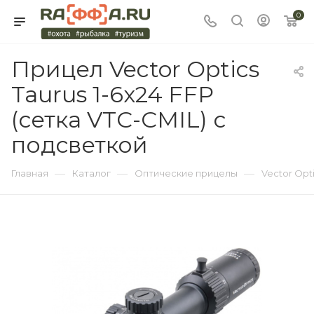
0
Прицел Vector Optics
Taurus 1-6x24 FFP
(сетка VTC-CMIL) с
подсветкой
—
—
—
Главная
Каталог
Оптические прицелы
Vector Opt