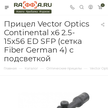
0
Прицел Vector Optics
Continental x6 2.5-
15x56 ED SFP (сетка
Fiber German 4) с
подсветкой
—
—
—
Главная
Каталог
Оптические прицелы
Vector Opt