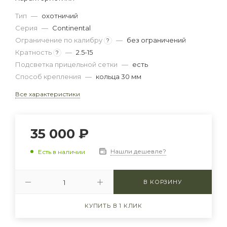
Тип
—
охотничий
Серия
—
Continental
Ограничение по калибру
—
без ограничений
?
Кратность
—
2.5-15
?
Подсветка прицельной сетки
—
есть
Способ крепления
—
кольца 30 мм
Все характеристики
35 000
₽
Нашли дешевле?
Есть в наличии
В КОРЗИНУ
КУПИТЬ В 1 КЛИК