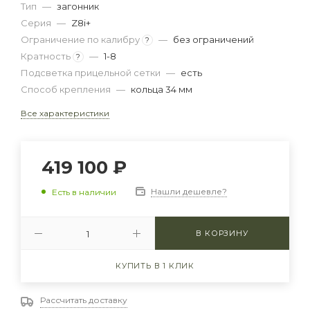
Тип
—
загонник
Серия
—
Z8i+
Ограничение по калибру
—
без ограничений
?
Кратность
—
1-8
?
Подсветка прицельной сетки
—
есть
Способ крепления
—
кольца 34 мм
Все характеристики
419 100
₽
Нашли дешевле?
Есть в наличии
В КОРЗИНУ
КУПИТЬ В 1 КЛИК
Рассчитать доставку