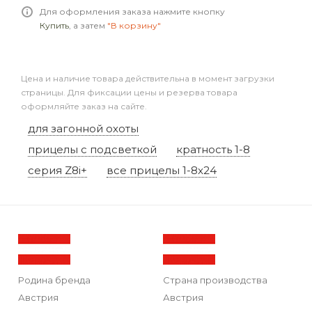
Для оформления заказа нажмите кнопку
Купить
, а затем
"В корзину"
Цена и наличие товара действительна в момент загрузки
страницы. Для фиксации цены и резерва товара
оформляйте заказ на сайте.
для загонной охоты
прицелы с подсветкой
кратность 1-8
серия Z8i+
все прицелы 1-8x24
Родина бренда
Страна производства
Австрия
Австрия