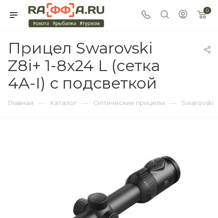
0
Прицел Swarovski
Z8i+ 1-8x24 L (сетка
4A-I) с подсветкой
—
—
—
Главная
Каталог
Оптические прицелы
Swarovski