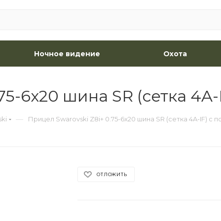
Ночное видение
Охота
75-6x20 шина SR (сетка 4A-
—
ki
Прицел Swarovski Z8i+ 0.75-6x20 шина SR (сетка 4A-IF) с 
ОТЛОЖИТЬ