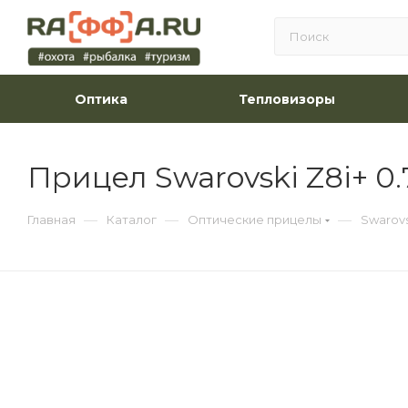
Оптика
Тепловизоры
Прицел Swarovski Z8i+ 0.
—
—
—
Главная
Каталог
Оптические прицелы
Swarovs