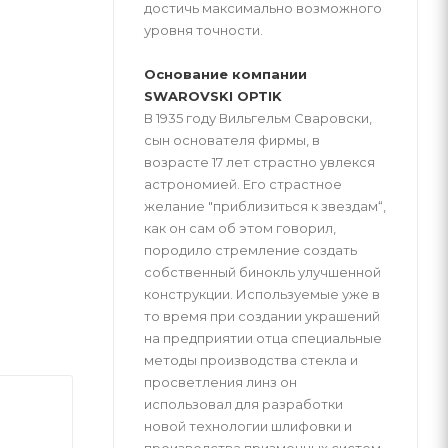
достичь максимально возможного
уровня точности.
Основание компании
SWAROVSKI OPTIK
В 1935 году Вильгельм Сваровски,
сын основателя фирмы, в
возрасте 17 лет страстно увлекся
астрономией. Его страстное
желание "приблизиться к звездам“,
как он сам об этом говорил,
породило стремление создать
собственный бинокль улучшенной
конструкции. Используемые уже в
то время при создании украшений
на предприятии отца специальные
методы производства стекла и
просветления линз он
использовал для разработки
новой технологии шлифовки и
производства призменных систем,