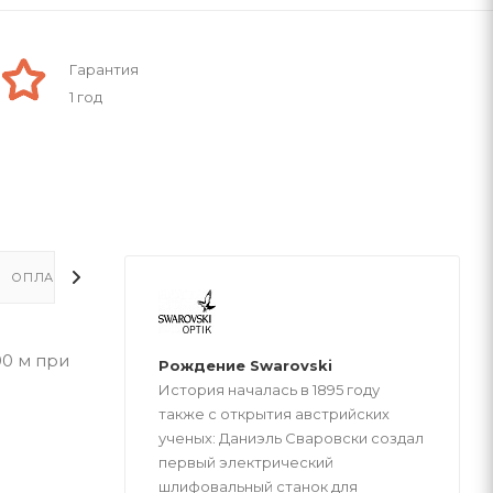
Гарантия
1 год
ОПЛАТА
ДОСТАВКА
00 м при
Рождение Swarovski
История началась в 1895 году
также с открытия австрийских
ученых: Даниэль Сваровски создал
первый электрический
шлифовальный станок для