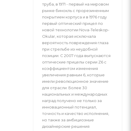
труба, в 1971 - первый на мировом
рынке бинокль с прорезиненным
покрытием корпуса и в 1976 году
первый оптический прицел по
новой технологии Nova-Teleskop-
Okular, которая исключала
вероятность повреждения глаза
при стрельбе из неудобной
позиции. С 2007 года выпускаются
оптические прицелы серии Z6 с
коэффициентом изменения
увеличения равным 6, которые
имели революционное значение
для отрасли. Более 30
национальных и международных
наград получено не только за
инновационный потенциал,
точность и качество исполнения,
но также за амбициозные
дизайнерские решения