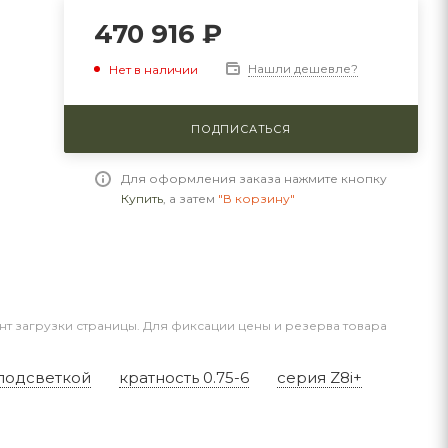
470 916
₽
Нашли дешевле?
Нет в наличии
ПОДПИСАТЬСЯ
Для оформления заказа нажмите кнопку
Купить
, а затем
"В корзину"
нт загрузки страницы. Для фиксации цены и резерва товара
подсветкой
кратность 0.75-6
серия Z8i+