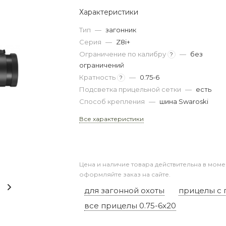
Характеристики
Тип
—
загонник
Серия
—
Z8i+
Ограничение по калибру
—
без
?
ограничений
Кратность
—
0.75-6
?
Подсветка прицельной сетки
—
есть
Способ крепления
—
шина Swaroski
Все характеристики
Цена и наличие товара действительна в моме
оформляйте заказ на сайте.
для загонной охоты
прицелы с 
все прицелы 0.75-6x20