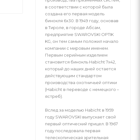
в соответствии с которой была
создана его первая модель
бинокля 6x30. В 1949 году, основав
в Тироле, в городе Абсам,
предприятие SWAROVSKI OPTIK
KG, он тем самым положил начало
компании с мировым именем.
Первым серийным изделием
становится бинокль Habicht 7x42,
который до наших дней остается
действующим стандартом
производства охотничьей оптики
(Habicht в переводе с немецкого –
ястреб).
Вслед за моделью Habicht в 1959
году SWAROVSKI выпускает свой
первый оптический прицел. В 1967
году последовала первая
телескопическая зрительная