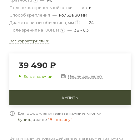
Кратность
—
1-6
?
Подсветка прицельной сетки
—
есть
Способ крепления
—
кольца 30 мм
Диаметр линзы объектива, мм
—
24
?
Поле зрения на 100м, м
—
38 - 6.3
?
Все характеристики
39 490 ₽
Нашли дешевле?
Есть в наличии
КУПИТЬ
Для оформления заказа нажмите кнопку
Купить
, а затем
"В корзину"
Цена и наличие товара действительна в момент загрузки