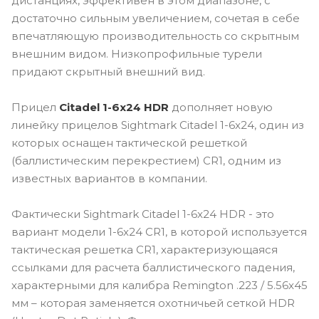
дистанциях, эффективен в этом диапазоне, с
достаточно сильным увеличением, сочетая в себе
впечатляющую производительность со скрытным
внешним видом. Низкопрофильные турели
придают скрытный внешний вид.
Прицел
Citadel 1-6x24 HDR
дополняет новую
линейку прицелов Sightmark Citadel 1-6x24, один из
которых оснащен тактической решеткой
(баллистическим перекрестием) CR1, одним из
известных вариантов в компании.
Фактически Sightmark Citadel 1-6x24 HDR - это
вариант модели 1-6x24 CR1, в которой используется
тактическая решетка CR1, характеризующаяся
ссылками для расчета баллистического падения,
характерными для калибра Remington .223 / 5.56x45
мм – которая заменяется охотничьей сеткой HDR