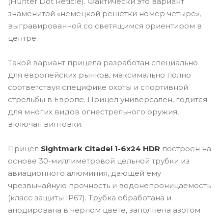
(Hunter Dot Reticle). Фактически это вариант
знаменитой «немецкой решетки номер четыре»,
выгравированной со светящимся ориентиром в
центре.
Такой вариант прицела разработан специально
для европейских рынков, максимально полно
соответствуя специфике охоты и спортивной
стрельбы в Европе. Прицел универсален, годится
для многих видов огнестрельного оружия,
включая винтовки.
Прицел
Sightmark Citadel 1-6x24 HDR
построен на
основе 30-миллиметровой цельной трубки из
авиационного алюминия, дающей ему
чрезвычайную прочность и водонепроницаемость
(класс защиты IP67). Трубка обработана и
анодирована в черном цвете, заполнена азотом