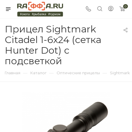
0
Прицел Sightmark
Citadel 1-6x24 (сетка
Hunter Dot) с
подсветкой
—
—
—
Главная
Каталог
Оптические прицелы
Sightmark